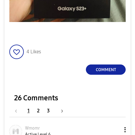
4
Likes
COMMENT
26 Comments
1
2
3
Wmomr
Active Level 6