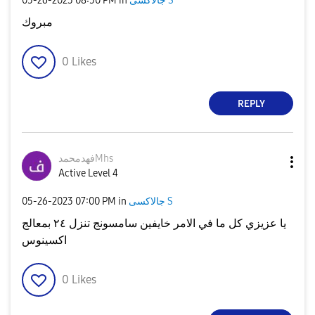
‎05-26-2023
08:50 PM
in
جالاكسى S
مبروك
0
Likes
REPLY
فهدمحمدMhs
Active Level 4
‎05-26-2023
07:00 PM
in
جالاكسى S
يا عزيزي كل ما في الامر خايفين سامسونج تنزل ٢٤ بمعالج
اكسينوس
0
Likes