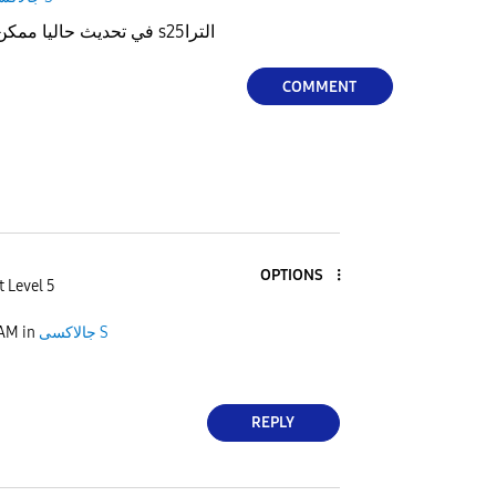
في تحديث حاليا ممكن اعرف بتاع اي سامسونج sالترا25
COMMENT
OPTIONS
t Level 5
 AM
in
جالاكسى S
REPLY