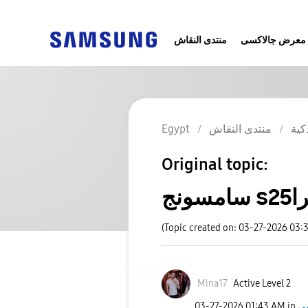
معرض جالاكسى
منتدى النقاش
Egypt
منتدى النقاش
كية
Original topic:
امسونج
(Topic created on: 03-27-2026 03:
Mina17
Active Level 2
‎03-27-2026
01:43 AM
in