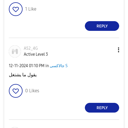
1
Like
REPLY
A52_4G
Active Level 3
‎12-11-2024
01:10 PM
in
جالاكسى S
يقول ما يشتغل
0
Likes
REPLY