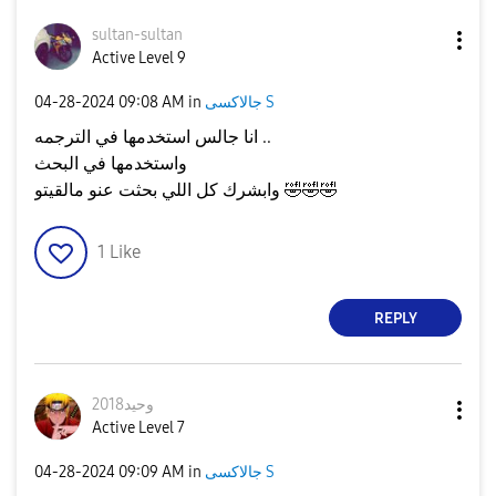
sultan-sultan
Active Level 9
جالاكسى S
in
09:08 AM
‎04-28-2024
انا جالس استخدمها في الترجمه ..
واستخدمها في البحث
🤣
🤣
🤣
وابشرك كل اللي بحثت عنو مالقيتو
1
Like
REPLY
وحيد2018
Active Level 7
جالاكسى S
in
09:09 AM
‎04-28-2024