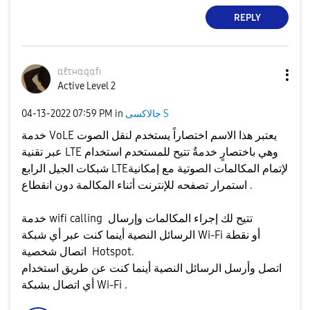
REPLY
αℓτнαqαfɪ
Active Level 2
جالاكسى S
in
07:59 PM
‎04-13-2022
خدمة VoLE يعتبر هذا الاسم اختصاراً يستخدم لنقل الصوت
عبر تقنية LTE وهي باختصارٍ خدمةٌ تتيح للمستخدم استخدام
شبكات الجيل الرابع LTEلإتمام المكالمات الصوتية مع إمكانية
استمرار تصفحه للإنترنت أثناء المكالمة دون انقطاع .
خدمة wifi calling تتيح لك إجراء المكالمات وإرسال
الرسائل النصية أينما كنت عبر أي شبكة Wi-Fi أو نقطة
اتصال شخصية Hotspot.
اتصل وأرسل الرسائل النصية أينما كنت عن طريق استخدام
أي اتصال بشبكة Wi-Fi .