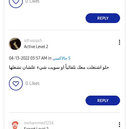
0
Likes
REPLY
αℓτнαqαfɪ
Active Level 2
جالاكسى S
in
03:57 AM
‎04-13-2022
حلو اشتغلت معك تلقائياً او سويت شيء علشان تشغلها
0
Likes
REPLY
mohammed1234