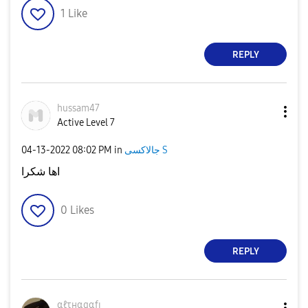
1
Like
REPLY
hussam47
Active Level 7
جالاكسى S
in
08:02 PM
‎04-13-2022
اها شكرا
0
Likes
REPLY
αℓτнαqαfɪ