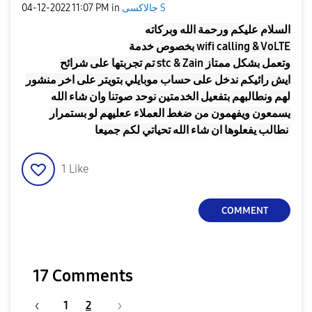
جالاكسى S
in
11:07 PM
‎04-12-2022
السلام عليكم ورحمة الله وبركاته
بخصوص خدمة wifi calling & VoLTE
تم تجربتها على شرائح stc & Zain وتعمل بشكل ممتاز
ايش رائيكم ندخل على حساب موبايلي بتويتر على اخر منشور
لهم ونطالبهم بتفعيل الخدمتين نوحد صوتنا وان شاء الله
يسمعون ويفهمون من ضغط العملاء ععليهم لو بستمرار
نطالب يفعلوها ان شاء الله تحياتي لكم جميعا
1
Like
COMMENT
17 Comments
1
2