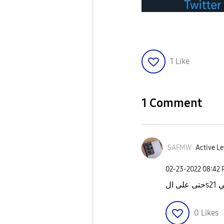
1
Like
1 Comment
SAFMW
Active Le
‎02-23-2022
08:42
 ال
0
Likes