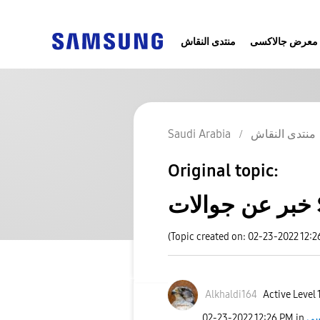
معرض جالاكسى
منتدى النقاش
Saudi Arabia
منتدى النقاش
Original topic:
ات
(Topic created on: 02-23-2022 12:2
Alkhaldi164
Active Level 
‎02-23-2022
12:26 PM
in