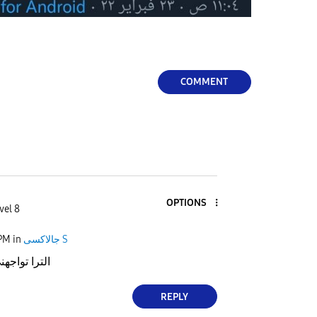
COMMENT
OPTIONS
vel 8
 PM
in
جالاكسى S
حتى علىs21 الترا تواجهني
REPLY