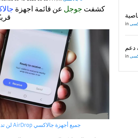
كشفت
جوجل
عن قائمة أجهزة
جالا
قريبً
in
A
in
جميع أجهزة جالاكسي
لن تدعم خاصية AirDrop