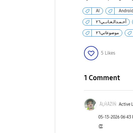
AI
Androi
أحـمـدالـعـانــي٢٦
موضوعاتي٢٦
5
Likes
1 Comment
ÃĻĤÃŽÍŃ
Active 
‎05-13-2026
06:43
👏