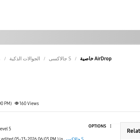
خاصية AirDrop
جالاكسى S
الجوالات الذكية
م
00 PM)
160
Views
OPTIONS
evel 5
Rela
جالاكسى S
) in
06:03 PM
‎05-13-2026
t edited