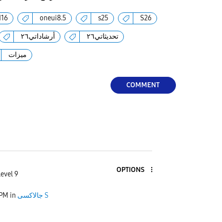
d16
oneui8.5
s25
S26
تحديثاتي٢٦
أرشاداتي٢٦
ميزات
COMMENT
OPTIONS
Level 9
جالاكسى S
in
 PM