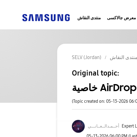
معرض جالاكسى
منتدى النقاش
نتدى النقاش
SELV (Jordan)
Original topic:
خاصية AirDrop
(Topic created on: 05-13-2026 06:
Expert L
أحــمـدالــعــا
نـــي
‎05-13-2026
06:00 PM
(Las