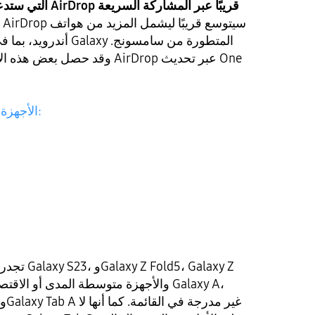
قائمة أجهزة Galaxy التي ستدعم AirDrop قريبًا عبر المشاركة السريعة
أندرويد، بما في ذلك العد
وقد حصل بعض هذه الأجهزة بالفعل
الأجهزة المدعومة مُدرجة أدناه:
تجدر الإشارة