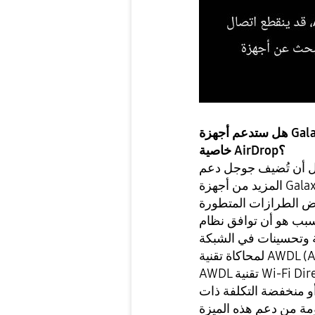
هل ستدعم أجهزة Galaxy منخفضة التكلفة وذات الأسعار المعقولة
خاصية AirDrop؟
جوجل دعم AirDrop عبر ميزة Quick Share إلى
المزيد من أجهزة Galaxy في المستقبل، ولكن قد تبقى هذه الميزة
و أن توافق نظام Android مع AirDrop ليس ميزة برمجية
ة وتحسينات في الشبكة
لمحاكاة تقنية AWDL (Apple Wireless Direct Link) من Apple. تُشبه
 أو منخفضة التكلفة ذات