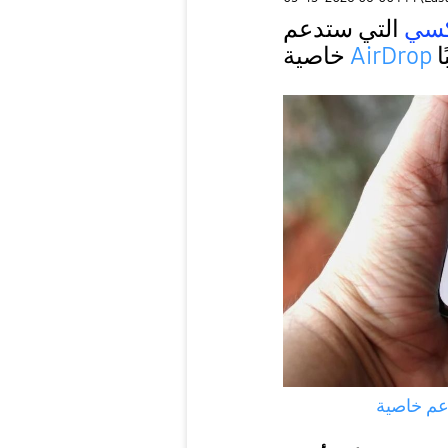
كسي
التي ستدعم
ا
AirDrop
خاصية