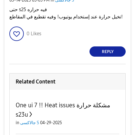
جالاكسى S
in
03:05 PM
‎03-14-2025
حتى s25 فيه حراره
تخيل حرارة عند إستخدام يوتيوب! وفيه تقطيع في المقاطع!
0
Likes
REPLY
Related Content
One ui 7 !! Heat issues مشكلة حرارة
s23u
04-29-2025
جالاكسى S
in