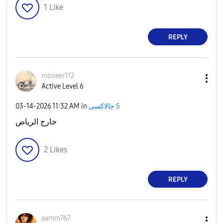
1
Like
REPLY
moneer112
Active Level 6
‎03-14-2026
11:32 AM
in
جالاكسى S
خارج الرياض
2
Likes
REPLY
aamm767