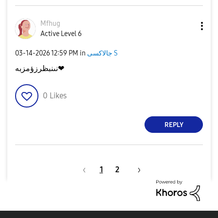
Mfhug
Active Level 6
‎03-14-2026
12:59 PM
in
جالاكسى S
نىنبظرزؤمزبه❤
0
Likes
REPLY
1
2