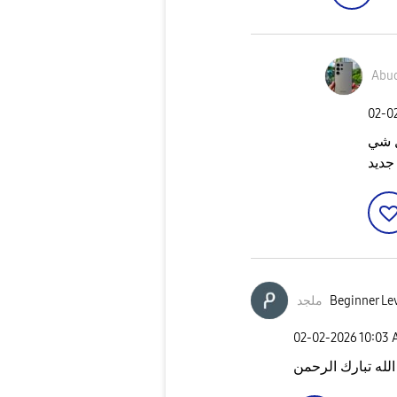
Abu
‎02-0
ل شي
جديد
ملجد
Beginner Lev
‎02-02-2026
10:03