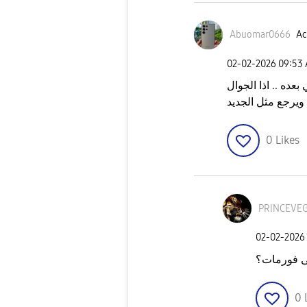
Abuomar0666
Ac
‎02-02-2026
09:53
بعده .. اذا الجوال
ويرجع مثل الجديد
0
Likes
PRINCEVE
‎02-02-2026
 فورمات؟
0