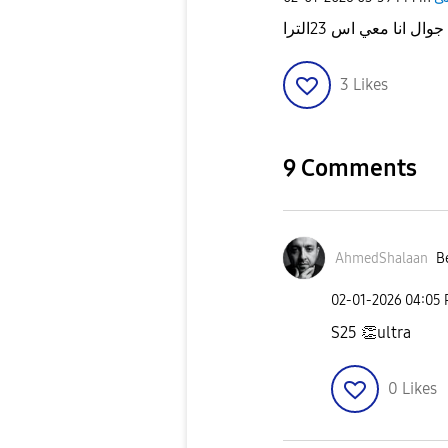
3
Likes
9 Comments
AhmedShalaan
Be
‎02-01-2026
04:05
S25
👏
ultra
0
Likes