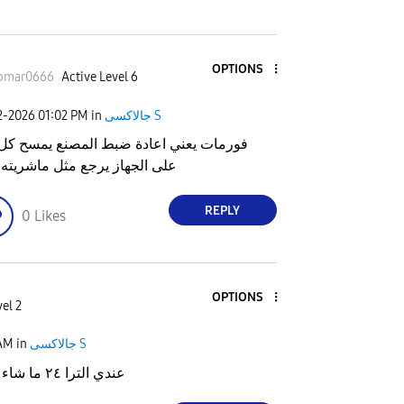
OPTIONS
omar0666
Active Level 6
2-2026
01:02 PM
in
جالاكسى S
فورمات يعني اعادة ضبط المصنع يمسح ك
على الجهاز يرجع مثل ماشريته 
REPLY
0
Likes
OPTIONS
el 2
 AM
in
جالاكسى S
عندي الترا ٢٤ ما شاء الله تبارك الرحمن