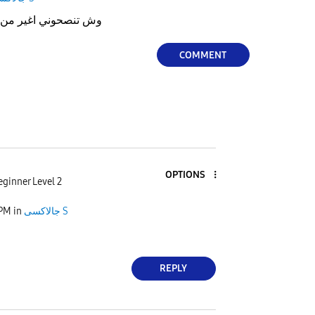
وش تنصحوني اغير من جوال انا معي اس 23الترا
COMMENT
OPTIONS
ginner Level 2
 PM
in
جالاكسى S
REPLY