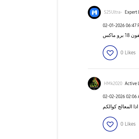
S25Ultra-
Expert 
‎02-01-2026
06:47
برو ماكس
0
Likes
HMk2020
Active 
‎02-02-2026
02:06
0
Likes