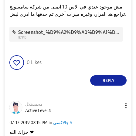
مش موجود عندي في الاس 10 اتمنى من شركة سامسونج
تراجع هذ القرار، وغيره ميزات أخرى تم حذفها ما ادري ليش.
Screenshot_%D9%A2%D9%A0%D9%A1%D9%A9%D9%A0%D9%A7%D9%A1%D9%A7-%D9%A1%D9%A4%D9%A1%D9%A3%D9%A3%D9%A2_Accessibility_30716.jpg
87 KB
0
Likes
REPLY
محمدهلال
Active Level 4
جالاكسى S
in
02:15 PM
‎07-17-2019
جزاك الله ❤