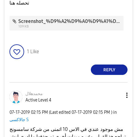
تحصله هنا
Screenshot_%D9%A2%D9%A0%D9%A1%D9%A9%D9%A0%D9%A7%D9%A1%D9%A7-%D9%A0%D9%A9%D9%A3%D9%A3%D9%A2%D9%A3_Accessibility_712.jpg
109 KB
1
Like
REPLY
محمدهلال
Active Level 4
‎07-17-2019
02:15 PM
(Last edited
‎07-17-2019
02:15 PM
) in
جالاكسى S
مش موجود عندي في الاس 10 اتمنى من شركة سامسونج
تراجع هذ القرار، وغيره ميزات أخرى تم حذفها ما ادري ليش.