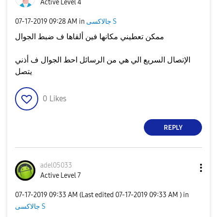
Active Level 4
جالاكسى S
in
09:28 AM
‎07-17-2019
ممكن تعطيني مكانها فين ألقاها ف ضبط الجوال
الإتصال السريع الي هي من الرسائل احط الجوال ف أذني
يتصل
0
Likes
REPLY
adel05033
Active Level 7
‎07-17-2019
09:33 AM
(Last edited
‎07-17-2019
09:33 AM
) in
جالاكسى S