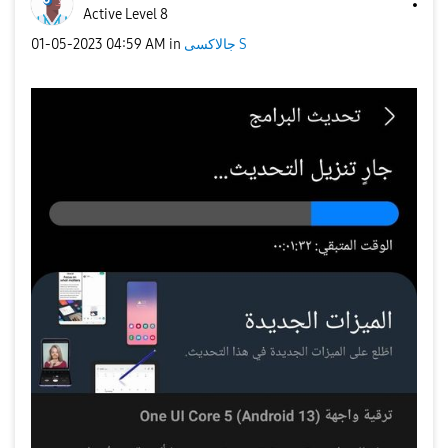
Active Level 8
جالاكسى S
in
04:59 AM
‎01-05-2023