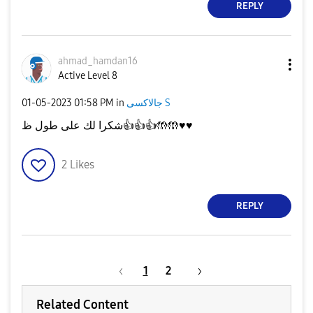
REPLY
ahmad_hamdan16
Active Level 8
جالاكسى S
in
01:58 PM
‎01-05-2023
♥️
♥️
🤲🤲
👍
👍
👍
شكرا لك على طول ظ
2
Likes
REPLY
1
2
Related Content