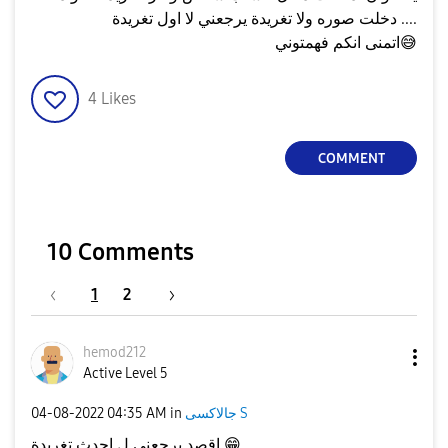
دخلت صوره ولا تغريدة يرجعني لا اول تغريدة ....
😅
اتمنى انكم فهمتوني
4
Likes
COMMENT
10 Comments
1
2
hemod212
Active Level 5
جالاكسى S
in
04:35 AM
‎04-08-2022
😁
اقصد يرجعني ل احدث تغريدة