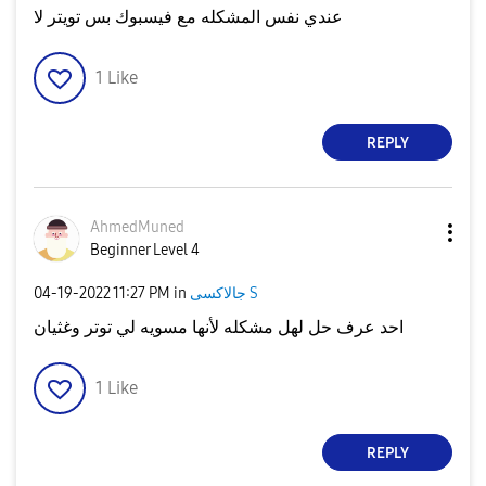
عندي نفس المشكله مع فيسبوك بس تويتر لا
1
Like
REPLY
AhmedMuned
Beginner Level 4
جالاكسى S
in
11:27 PM
‎04-19-2022
احد عرف حل لهل مشكله لأنها مسويه لي توتر وغثيان
1
Like
REPLY