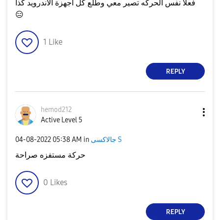
فعلا نفس الحركه تصير معي وطلع كل أجهزة الاندرويد كذا
😑
1
Like
REPLY
hemod212
Active Level 5
جالاكسى S
in
05:38 AM
‎04-08-2022
حركة مستفزه صراحة
0
Likes
REPLY