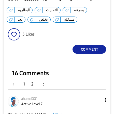
بسرعه
التحديث
البطاريه
مشكله
تخلص
بعد
5
Likes
COMMENT
16 Comments
1
2
ahamd001
Active Level 7