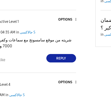
in
ضمان
OPTIONS
ctive Level 1
ير ؟
04:35 AM
in
جالاكسى S
in
شريته من موقع سامسونج مع سماعات وكفر وك
7000 والذاكرة 512
REPLY
ike
OPTIONS
Level 4
 AM
in
جالاكسى S