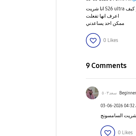
انا شريت S26 ultra واضفت معه سامسونج كير بس ماعرف كيف أفعلها او كيف
اعرف انها تفعلت
ممكن احد يساعدني
0
Likes
9 Comments
سعد٥٠٣
Beginner
‎03-06-2026
04:32
شريت السامسونج
0
Likes