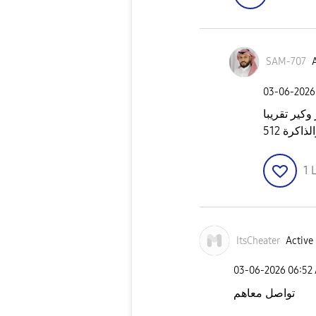
SAM-707
A
‎03-06-2026
ير تقريبا
1
L
ItsCheater
Active 
‎03-06-2026
06:52
تواصل معاهم