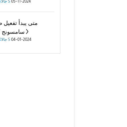
جالاكسى S
05-11-2024
متى يبدأ تفعيل 
سامسونج ك
جالاكسى S
04-01-2024