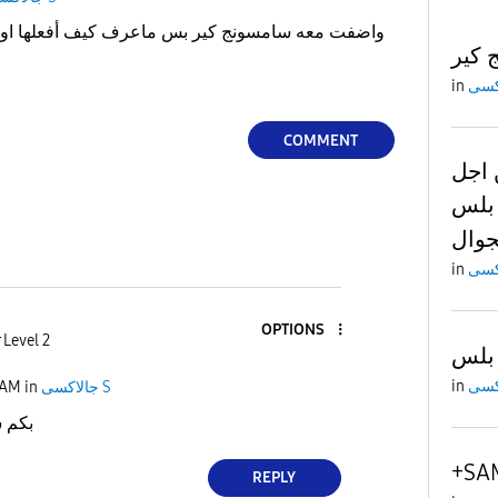
 كير
in
COMMENT
 اجل
 بلس
in
OPTIONS
 Level 2
 بلس
in
 AM
in
جالاكسى S
بكم 
+SA
REPLY