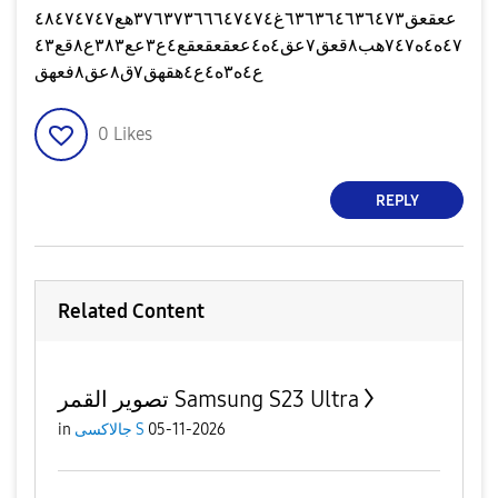
ععقعق٦٣٦٣٦٤٦٣٦٤٧٣غ٣٧٦٣٧٣٦٦٦٤٧٤٧٤هع٤٨٤٧٤٧٤٧
٤٧ه٤ه٧٤٧هب٨قعق٧عق٤ه٤ععقعقعقع٤ع٣عع٣٨٣ع٨قع٤٣
ع٤ه٣ه٤ع٤هقهق٧ق٨عق٨فعهق
0
Likes
REPLY
Related Content
تصوير القمر Samsung S23 Ultra
in
جالاكسى S
05-11-2026