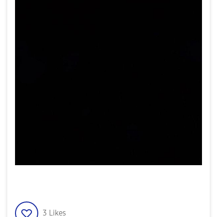
3
Likes