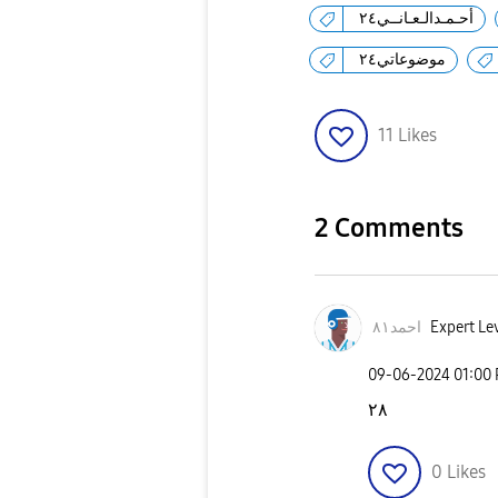
أحـمـدالـعـانــي٢٤
موضوعاتي٢٤
11
Likes
2 Comments
Expert Lev
احمد٨١
‎09-06-2024
01:00
٢٨
0
Likes