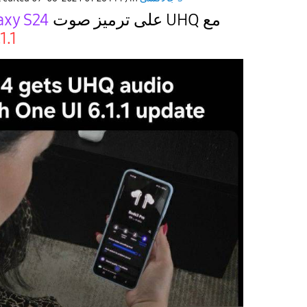
على ترميز صوت UHQ مع
axy S24
1.1