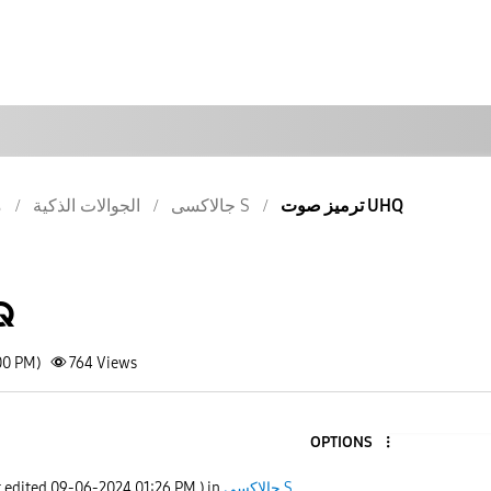
ترميز صوت UHQ
جالاكسى S
الجوالات الذكية
م
ترم
00 PM)
764
Views
OPTIONS
جالاكسى S
) in
01:26 PM
‎09-06-2024
t edited