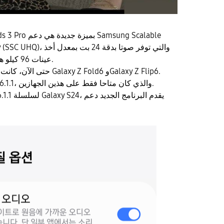
tra High Quality (SSC UHQ
عينات 96 كيلو هرتز لتحسين جودة الصوت.
حتى الآن، كانت هذه الميزة ت
وذلك لأنها تتطلب One UI 6.1.1، والذي كان متاحا فقط على هذين الجهازين.