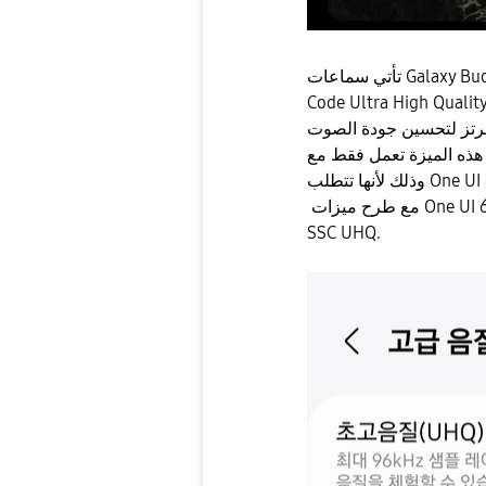
تأتي سماعات Galaxy Buds 3 Pro بميزة جديدة هي دعم Samsung Scalable
Code Ul)، والتي توفر صوتا بدقة 24 بت بمعدل أخذ
عمل فقط مع Galaxy Z Fold6 وGalaxy Z Flip6.
مع طرح ميزات One UI 6.1.1 لسلسلة Galaxy S24، يقدم البرنامج الجديد دعم
SSC UHQ.