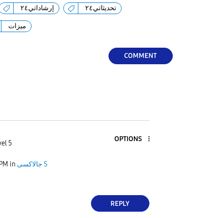
تحديثاتي٢٤
إرشاداتي٢٤
ميزات
COMMENT
OPTIONS
el 5
جالاكسى S
in
 PM
REPLY