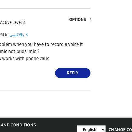
OPTIONS
Active Level 2
جالاكسى S
in
PM
oblem when you have to record a voice it
 mic not buds' mic ?
 works with phone calls
REPLY
 AND CONDITIONS
CHANGE C