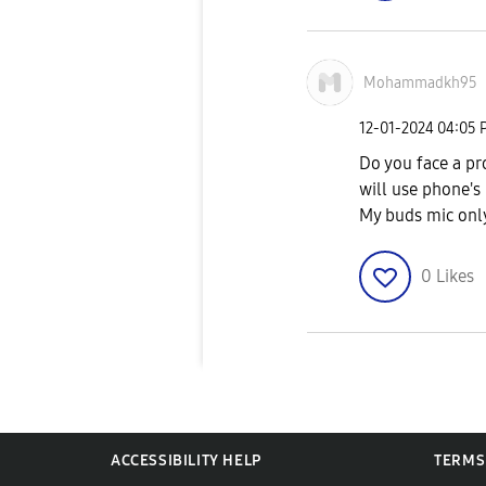
Mohammadkh95
‎12-01-2024
04:05 
Do you face a pr
will use phone's
My buds mic only
0
Likes
ACCESSIBILITY HELP
TERMS