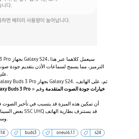
الترميز، مما يسمح لسماعات الأذن بتقديم جودة صوت
تمكين UHQ على الهاتف يدويا.
خيارات جودة الصوت المتقدمة
وقم
»
axy Buds 3 Pro
بعض السيناريوهات. كما
وسماعات الأذن بمعدل أسرع.
d14
buds3
oneui6.1.1
s24