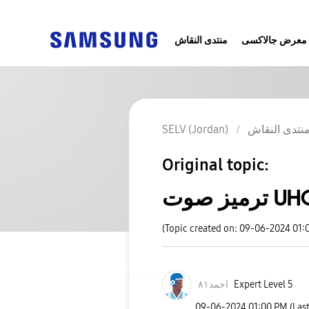
معرض جالاكسى
منتدى النقاش
نتدى النقاش
SELV (Jordan)
Original topic:
يز صوت UHQ
(Topic created on: 09-06-2024 01:
Expert Level 5
احمد٨١
‎09-06-2024
01:00 PM
(Las