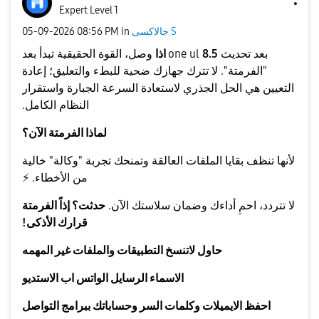
Expert Level 1
جالاكسى S
in
08:56 PM
‎05-09-2026
بعد تحديث one ul
8.5 اذا
وصل، القوة الحقيقية تبدأ بعد
"الفرمتة". لا تترك جهازك ضحية للبطء والتعليق؛ إعادة
التعيين هي الحل الجذري لاستعادة السرعة الجبارة واستقرار
النظام الكامل.
لماذا الفرمتة الآن؟
لأنها تنظف بقايا الملفات العالقة وتمنحك تجربة "وكالة" خالية
من الأخطاء.
⚡
​لا تتردد، احمِ أداءك وضمان سلاستك الآن.
حدثت؟ إذاً الفرمتة
قرارك الأذكى!
حاول لاتنسخ التطبيقات والملفات غير المهمه
الاسماء الرسايل الواتس اب الاستديو
احفظ الايميلات وكلمات السر وحساباتك ببرامج التواصل