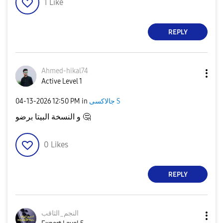
1
Like
REPLY
Ahmed-hikal74
Active Level 1
‎04-13-2026
12:50 PM
in
جالاكسى S
و النسخة البيتا برضو
🤔
0
Likes
REPLY
النجم_الثاقب