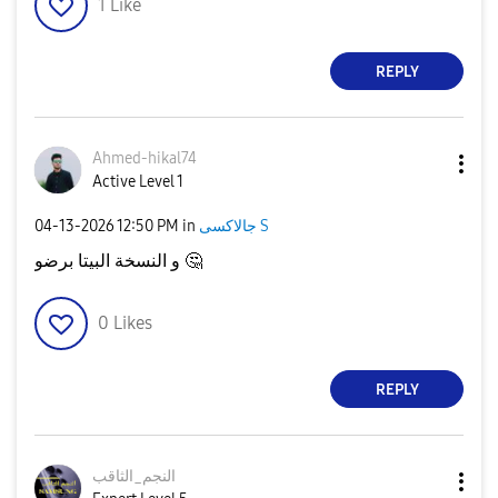
1
Like
REPLY
Ahmed-hikal74
Active Level 1
‎04-13-2026
12:50 PM
in
جالاكسى S
و النسخة البيتا برضو
🤔
0
Likes
REPLY
النجم_الثاقب