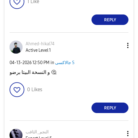
1
Like
REPLY
Ahmed-hikal74
Active Level 1
‎04-13-2026
12:50 PM
in
جالاكسى S
و النسخة البيتا برضو
🤔
0
Likes
REPLY
النجم_الثاقب