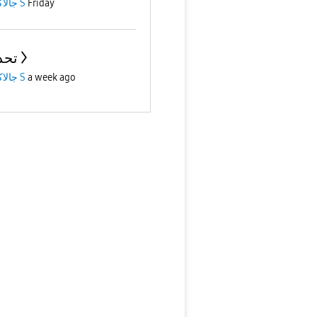
جالاكسى S
Friday
تحد
جالاكسى S
a week ago