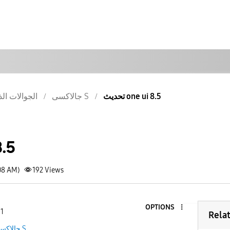
تحديث one ui 8.5
جالاكسى S
الجوالات الذ
8.5
08 AM)
192
Views
OPTIONS
 1
Rela
جالاكسى S