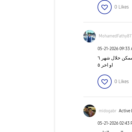
0
Likes
MohamedFathy81
‎05-21-2026
09:33
مكن خلال شهر ٦
او اخر ٥
0
Likes
midogabr
Active 
‎05-21-2026
02:43