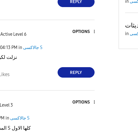
in
REPLY
يثات
OPTIONS
in
Active Level 6
04:13 PM
in
جالاكسى S
نزلت لكور
REPLY
Likes
OPTIONS
Level 3
 PM
in
جالاكسى S
المفروض ينزل لفئات S كلها الاول