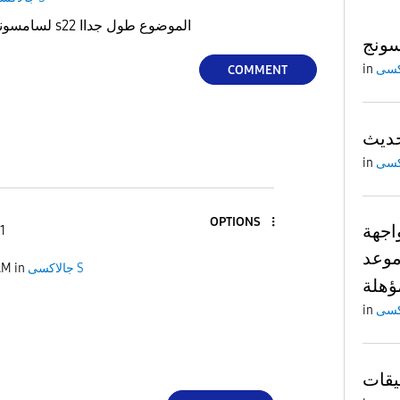
امتي تحديث one ui 8.5 لسامسونج s22 الموضوع طول جداا
ونج
in
COMMENT
in
OPTIONS
واجهة One UI 10: ما
1
موعد
AM
in
جالاكسى S
مؤهلة
in