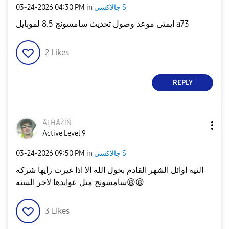
‎03-24-2026
04:30 PM
in
جالاكسى S
ايمتى موعد وصول تحديث سامسونج 8.5 لموبايل a73
2
Likes
REPLY
ÃĻĤÃŽÍŃ
Active Level 9
‎03-24-2026
09:50 PM
in
جالاكسى S
النيه اوائل الشهر القادم بحول الله الا اذا غيرت رأيها شركه
سامسونج مثل عوايدها لاخر السنه
😫
😫
3
Likes