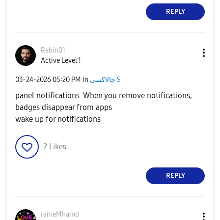
REPLY
Rebin01
Active Level 1
‎03-24-2026
05:20 PM
in
جالاكسى S
panel notifications When you remove notifications,
badges disappear from apps
wake up for notifications
2
Likes
REPLY
rameMhamd