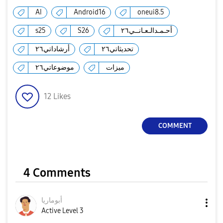
AI
Android16
oneui8.5
s25
S26
أحـمـدالـعـانــي٢٦
تحديثاتي٢٦
أرشاداتي٢٦
ميزات
موضوعاتي٢٦
12
Likes
COMMENT
4 Comments
أبوماريا
Active Level 3