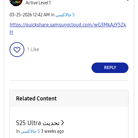
Active Level 1
‎03-25-2026
12:42 AM
in
جالاكسى S
https://quickshare.samsungcloud.com/wG3MkAzY5Zk
H
1
Like
REPLY
Related Content
S25 Ultra تحديث
in
جالاكسى S
3 weeks ago