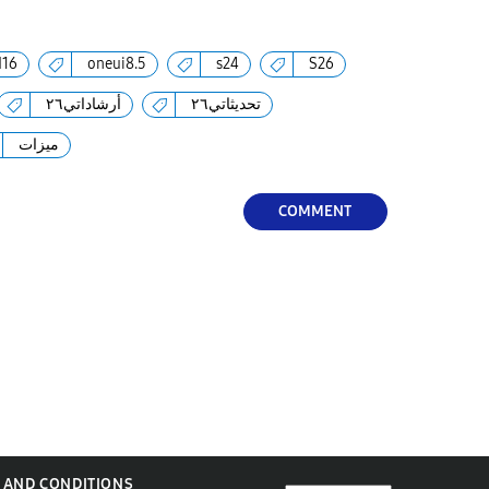
d16
oneui8.5
s24
S26
تحديثاتي٢٦
أرشاداتي٢٦
ميزات
COMMENT
 AND CONDITIONS