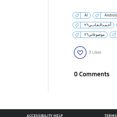
AI
Androi
أحـمـدالـعـانــي٢٦
موضوعاتي٢٦
3
Likes
0 Comments
ACCESSIBILITY HELP
TERMS