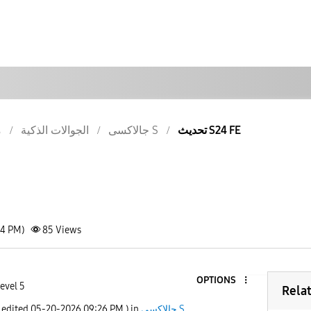
تحديث S24 FE
جالاكسى S
الجوالات الذكية
م
14 PM)
85
Views
OPTIONS
evel 5
Rela
t edited
‎05-20-2026
09:26 PM
) in
جالاكسى S