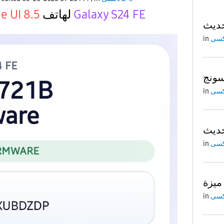
e UI 8.5
لهاتف
Galaxy S24 FE
in
ونج
in
in
in