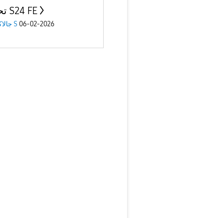
تحديث S24 FE
جالاكسى S
06-02-2026