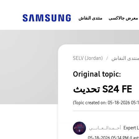
معرض جالاكسى
منتدى النقاش
SELV (Jordan)
نتدى النقاش
Original topic:
تحديث S24 FE
(Topic created on: 05-18-2026 05:
نـــي
أحــمـدالــعــا
Expert L
‎05-18-2026
05:14 PM
(Las