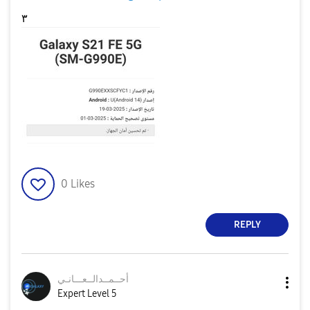
٣
0
Likes
REPLY
أحــمــدالــعــ
ـانـي
Expert Level 5