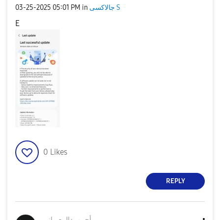
‎03-25-2025
05:01 PM
in
جالاكسى S
E
0
Likes
REPLY
أحــمــدالــعــ
ـانـي