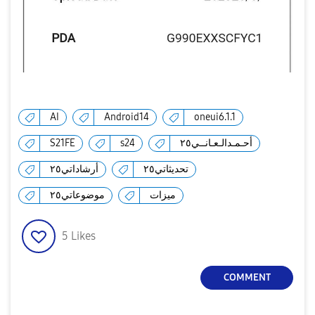
AI
Android14
oneui6.1.1
S21FE
s24
أحـمـدالـعـانــي٢٥
تحديثاتي٢٥
أرشاداتي٢٥
ميزات
موضوعاتي٢٥
5
Likes
COMMENT