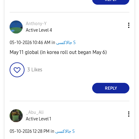
Anthony-Y
Active Level 4
‎05-10-2026
10:46 AM
in
جالاكسى S
May 11 global (in korea roll out began May 6)
3
Likes
REPLY
_Abu_Ali
Active Level 1
‎05-10-2026
12:28 PM
in
جالاكسى S