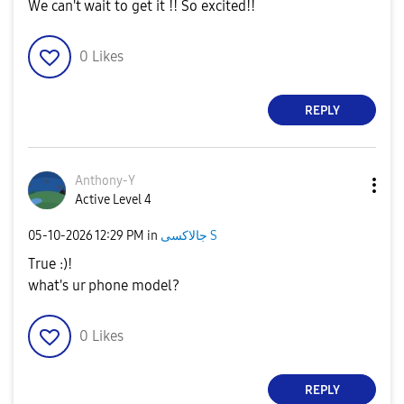
We can't wait to get it !! So excited!!
0
Likes
REPLY
Anthony-Y
Active Level 4
‎05-10-2026
12:29 PM
in
جالاكسى S
True :)!
what's ur phone model?
0
Likes
REPLY