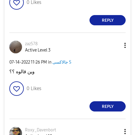
0
Likes
REPLY
zaz578
Active Level 3
‎07-14-2022
11:26 PM
in
جالاكسى S
وين قالوه ؟؟
0
Likes
REPLY
Roxy_Davenbort