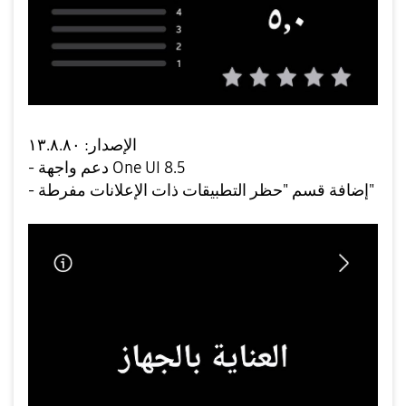
الإصدار: ١٣.٨.٨٠
- دعم واجهة One UI 8.5
- إضافة قسم "حظر التطبيقات ذات الإعلانات مفرطة"