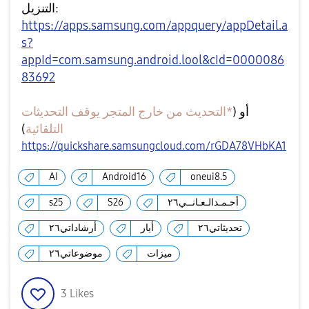
التنزيل:
https://apps.samsung.com/appquery/appDetail.a
s?
appId=com.samsung.android.lool&cId=0000086
83692
أو (
*التحديث من خارج المتجر يوقف التحديثات
التلقائية
)
https://quickshare.samsungcloud.com/rGDA78VHbKA1
AI
Android16
oneui8.5
أحـمـدالـعـانــي٢٦
S26
s25
تحديثاتي٢٦
أيار
أرشاداتي٢٦
ميزات
موضوعاتي٢٦
3
Likes