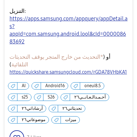
التنزيل:
https://apps.samsung.com/appquery/appDetail.a
s?
appId=com.samsung.android.lool&cId=0000086
83692
أو (
*التحديث من خارج المتجر يوقف التحديثات
)
التلقائية
https://quickshare.samsungcloud.com/rGDA78VHbKA1
AI
Android16
oneui8.5
s25
S26
أحـمـدالـعـانــي٢٦
تحديثاتي٢٦
أرشاداتي٢٦
ميزات
موضوعاتي٢٦