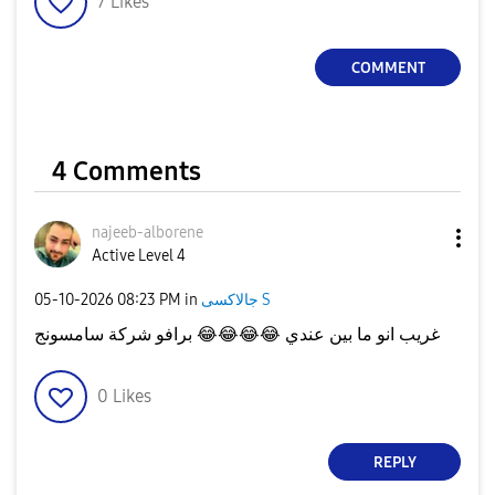
7
Likes
COMMENT
4 Comments
najeeb-alborene
Active Level 4
‎05-10-2026
08:23 PM
in
جالاكسى S
برافو شركة سامسونج
😂
😂
😂
😂
غريب انو ما بين عندي
0
Likes
REPLY