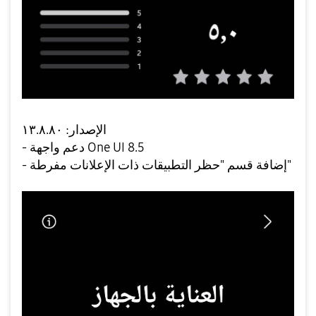
الإصدار: ١٣.٨.٨٠
- دعم واجهة One UI 8.5
- إضافة قسم "حظر التطبيقات ذات الإعلانات مفرطة"