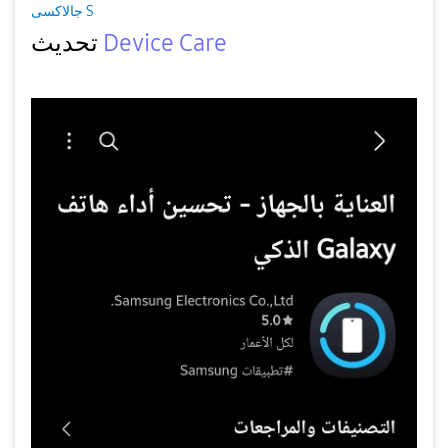
جالاكسى S
تحديث
Device Care