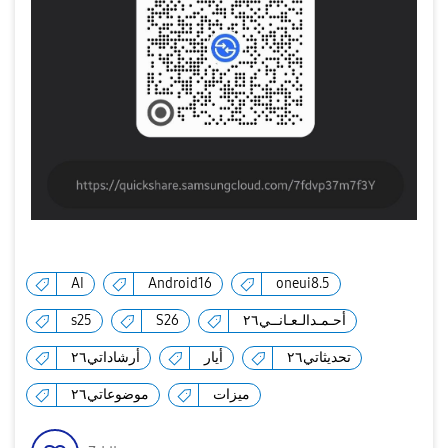
AI
Android16
oneui8.5
أحـمـدالـعـانــي٢٦
S26
s25
تحديثاتي٢٦
أيار
أرشاداتي٢٦
ميزات
موضوعاتي٢٦