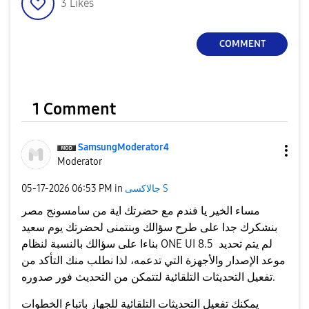
3
Likes
COMMENT
1 Comment
SamsungModerato
r4
Moderator
جالاكسى S
in
06:53 PM
‎05-17-2026
مساء الخير يا فندم مع حضرتك اية من سامسونج مصر
بنشكرك جدا على طرح سؤالك وبنتمنى لحضرتك يوم سعيد
بناءا على سؤالك بالنسبة لنظام ONE UI 8.5 لم يتم تحديد
موعد الإصدار والأجهزة التي تدعمه، لذا نطلب منك التأكد من
تفعيل التحديثات التلقائية لتتمكن من التحديث فور صدوره.
يمكنك تفعيل التحديثات التلقائية للجهاز باتباع الخطوات