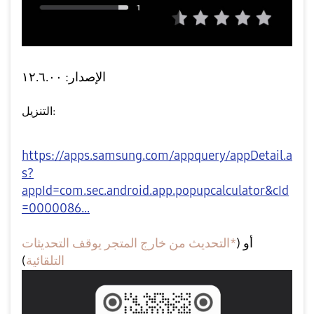
الإصدار: ١٢.٦.٠٠
التنزيل:
https://apps.samsung.com/appquery/appDetail.a
s?
appId=com.sec.android.app.popupcalculator&cId
=0000086...
أو (
*التحديث من خارج المتجر يوقف التحديثات
التلقائية
)