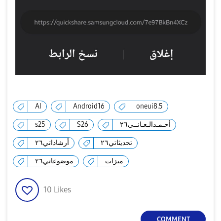
AI
Android16
oneui8.5
s25
S26
أحـمـدالـعـانــي٢٦
تحديثاتي٢٦
أرشاداتي٢٦
ميزات
موضوعاتي٢٦
10
Likes
COMMENT