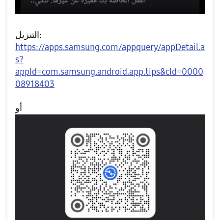
التنزيل:
https://apps.samsung.com/appquery/appDetail.a
s?
appId=com.samsung.android.app.tips&cId=0000
08918403
أو