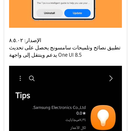
الإصدار: ٨.٥.٠٢
تطبيق نصائح وتلميحات سامسونج يحصل على تحديث
يدعم وينتقل إلى واجهة One UI 8.5