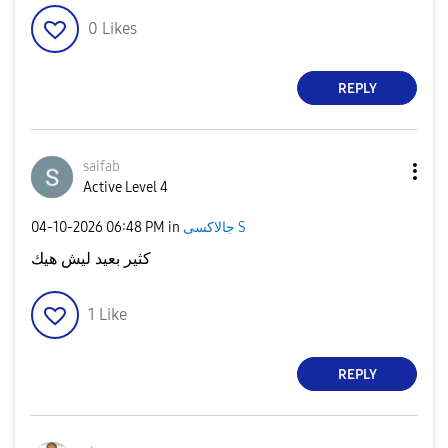
0
Likes
REPLY
saifab
Active Level 4
‎04-10-2026
06:48 PM
in
جالاكسى S
كثير بعيد ليش هيك
1
Like
REPLY