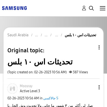
Saudi Arabia
تحديثات اس ١٠ بلس
Original topic:
تحديثات اس ١٠ بلس
(Topic created on: 02-26-2023 10:56 AM)
387
Views
Moosray
Active Level 3
‎02-26-2023
10:56 AM
in
جالاكسى S
صار لي أكثر من ٣ شهور ما جاني ولا تحديث وش الحل يا