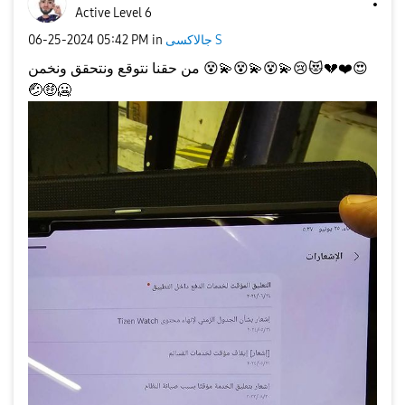
Active Level 6
جالاكسى S
in
05:42 PM
‎06-25-2024
😍
❤️
💔
😻
😢
💫
😵
💫
😵
💫
😵
من حقنا نتوقع ونتحقق ونخمن
🤕
🤑
🥶