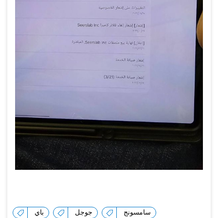
سامسونج
جوجل
باي