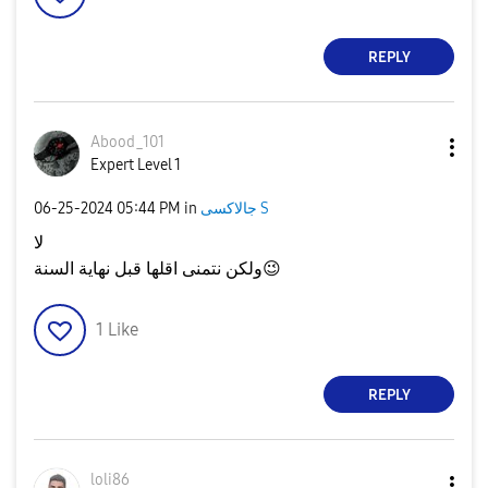
REPLY
Abood_101
Expert Level 1
جالاكسى S
in
05:44 PM
‎06-25-2024
لا
😉
ولكن نتمنى اقلها قبل نهاية السنة
1
Like
REPLY
loli86