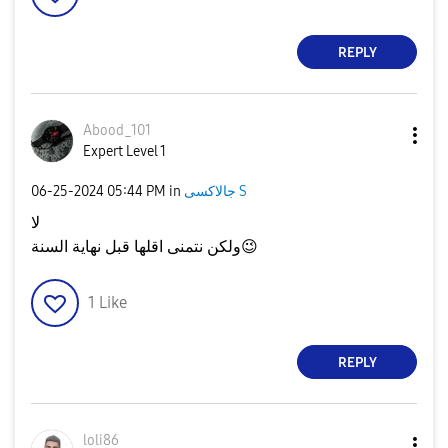
REPLY
Abood_101
Expert Level 1
جالاكسى S
in
05:44 PM
‎06-25-2024
لا
😉
ولكن نتمنى اقلها قبل نهاية السنة
1
Like
REPLY
loli86