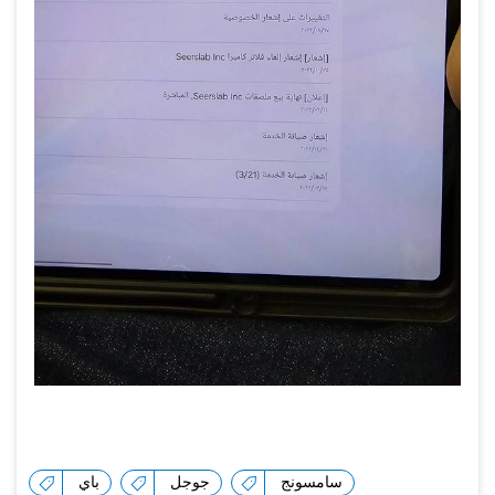
سامسونج
جوجل
باي