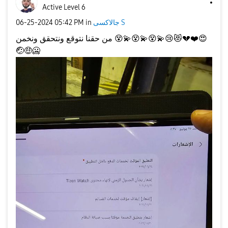
Active Level 6
جالاكسى S
in
05:42 PM
‎06-25-2024
😍
❤️
💔
😻
😢
💫
😵
💫
😵
💫
😵
من حقنا نتوقع ونتحقق ونخمن
🤕
🤑
🥶