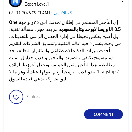
Expert Level 1
‎04-03-2026
09:11 AM
in
جالاكسى S
One
​إن التأخير المستمر في إطلاق تحديث اس ٢٥و واجهة
UI 8.5 وايضا لايوجد بيتا بالسعوديه
لم يعد مجرد مسألة تقنية،
بل أصبح يعكس تخبطاً في إدارة الجدول الزمني للتحديثات.
في وقت يتسارع فيه عالم التقنية وتتسابق الشركات لتقديم
أحدث ميزات الذكاء الاصطناعي واستقرار النظام، نجد
سامسونج تكتفي بالصمت والتأخير وتقديم جداول زمنية
مطاطية. هذا التأخير يقتل الحماس ويجعل أجهزتنا الرائدة
"Flagships" تبدو قديمة برمجياً رغم تفوقها عتادياً، وهو ما لا
يليق بشركة تدعي قيادة السوق
2
Likes
COMMENT