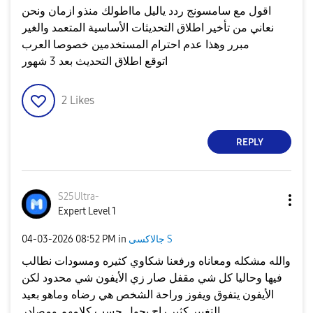
اقول مع سامسونج ردد ياليل مااطولك منذو ازمان ونحن
نعاني من تأخير اطلاق التحديثات الأساسية المتعمد والغير
مبرر وهذا عدم احترام المستخدمين خصوصا العرب
اتوقع اطلاق التحديث بعد 3 شهور
2
Likes
REPLY
S25Ultra-
Expert Level 1
‎04-03-2026
08:52 PM
in
جالاكسى S
والله مشكله ومعاناه ورفعنا شكاوي كثيره ومسودات نطالب
فيها وحاليا كل شي مقفل صار زي الأيفون شي محدود لكن
الأيفون يتفوق ويفوز وراحة الشخص هي رضاه وماهو بعيد
التغيير كثير راح يحول حسب كلامهم ومصادر