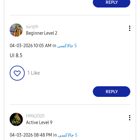
REPLY
surqth
Beginner Level 2
‎04-03-2026
10:05 AM
in
جالاكسى S
UI 8.5
1
Like
REPLY
HMk2020
Active Level 9
‎04-03-2026
08:48 PM
in
جالاكسى S