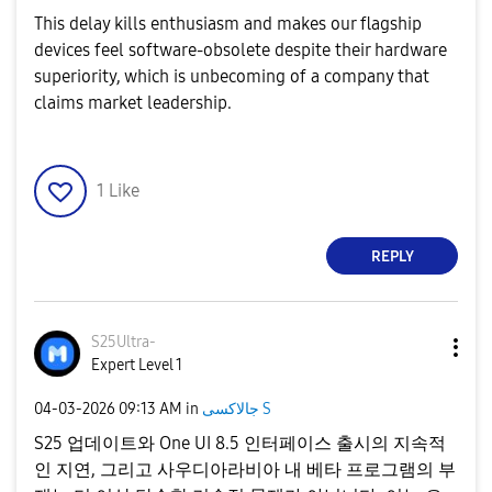
​This delay kills enthusiasm and makes our flagship
devices feel software-obsolete despite their hardware
superiority, which is unbecoming of a company that
claims market leadership.
1
Like
REPLY
S25Ultra-
Expert Level 1
‎04-03-2026
09:13 AM
in
جالاكسى S
S25 업데이트와 One UI 8.5 인터페이스 출시의 지속적
인 지연, 그리고 사우디아라비아 내 베타 프로그램의 부