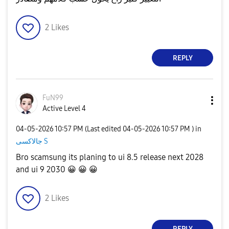
2
Likes
REPLY
FuN99
Active Level 4
‎04-05-2026
10:57 PM
(Last edited
‎04-05-2026
10:57 PM
) in
جالاكسى S
Bro scamsung its planing to ui 8.5 release next 2028
and ui 9 2030
😀
😀
😀
2
Likes
REPLY