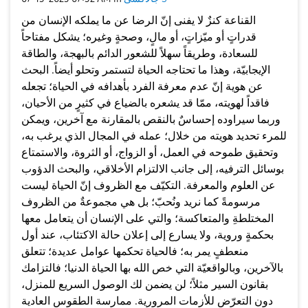
القناعة كنزٌ لا يفنى إنّ الرضا عن ما يملكه الإنسان من
قدراتٍ أو ميّزاتٍ، أو مالٍ، وصحةٍ وغيره؛ يشكل مفتاحاً
للسعادة، وطريقاً سهلاً للشعور الدائم بالبهجة، والطاقة
الإيجابيّة، وهذا ما تحتاجه الحياة لتستمر وتحلو أيضاً. البحث
عن هوية إنّ عدم معرفة الفرد بأهدافه في الحياة؛ تجعله
فاقداً لهويته، ممّا قد يشعره بالضياع في كثيرٍ من الأحيان،
وربما سيراوده إحساسٌ بالنقص بالمقارنة مع آخرين، ويمكن
للمرء تحديد هويته من خلال؛ عمله في المجال الذي يرغب به،
وتحقيق طموحه في العمل، أو الزواج، أو الثروة، والاستمتاع
بوسائل الترفيه، إلى جانب الالتزام الأخلاقي، والبحث الدؤوب
عن العلوم والمعرفة. التكيّف مع الظروف إنّ الحياة ليست
مرسومةً كما نريد ونُحبّ؛ بل هي مجموعةٌ من الظروف
المختلطةِ والمتعاكسة؛ والتي على الإنسان أن يتعامل معها
بحكمةٍ وروية، ولا يسارع إلى إعلان حالة الاكتئاب، عند أول
منعطفٍ يمر به؛ فالحياة تحكمها عوامل عديدة؛ تتعلق
بالآخرين، وبالواقعيّة التي خص الله بها الحياة الدنيا؛ فالتزامك
بقانون السير مثلاً؛ لن يضمن لك الوصول السريع للمنزل،
دون التعرّض للأزمات المرورية. ممارسة الطقوس العادية