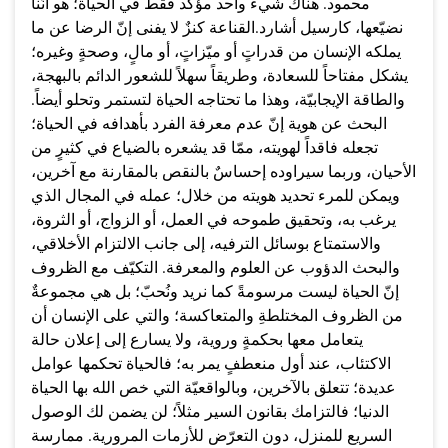
محمود. هناك شيء واحد مؤكد فقط في الحياة؛ هو أنّنا
نضيّعها، كارسيل أشارد.القناعة كنزٌ لا يفنى إنّ الرضا عن ما
يملكه الإنسان من قدراتٍ أو ميّزاتٍ، أو مالٍ، وصحةٍ وغيره؛
يشكل مفتاحاً للسعادة، وطريقاً سهلاً للشعور الدائم بالبهجة،
والطاقة الإيجابيّة، وهذا ما تحتاجه الحياة لتستمر وتحلو أيضاً.
البحث عن هوية إنّ عدم معرفة الفرد بأهدافه في الحياة؛
تجعله فاقداً لهويته، ممّا قد يشعره بالضياع في كثيرٍ من
الأحيان، وربما سيراوده إحساسٌ بالنقص بالمقارنة مع آخرين،
ويمكن للمرء تحديد هويته من خلال؛ عمله في المجال الذي
يرغب به، وتحقيق طموحه في العمل، أو الزواج، أو الثروة،
والاستمتاع بوسائل الترفيه، إلى جانب الالتزام الأخلاقي،
والبحث الدؤوب عن العلوم والمعرفة. التكيّف مع الظروف
إنّ الحياة ليست مرسومةً كما نريد ونُحبّ؛ بل هي مجموعةٌ
من الظروف المختلطةِ والمتعاكسة؛ والتي على الإنسان أن
يتعامل معها بحكمةٍ وروية، ولا يسارع إلى إعلان حالة
الاكتئاب، عند أول منعطفٍ يمر به؛ فالحياة تحكمها عوامل
عديدة؛ تتعلق بالآخرين، وبالواقعيّة التي خص الله بها الحياة
الدنيا؛ فالتزامك بقانون السير مثلاً؛ لن يضمن لك الوصول
السريع للمنزل، دون التعرّض للأزمات المرورية. ممارسة