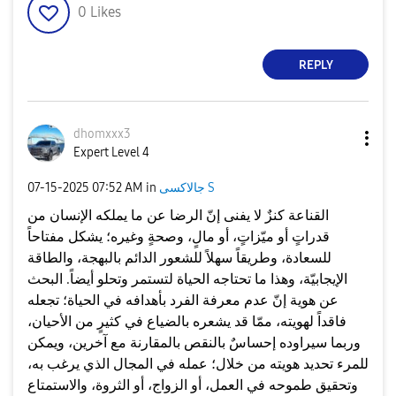
0
Likes
REPLY
dhomxxx3
Expert Level 4
جالاكسى S
in
07:52 AM
‎07-15-2025
القناعة كنزٌ لا يفنى إنّ الرضا عن ما يملكه الإنسان من
قدراتٍ أو ميّزاتٍ، أو مالٍ، وصحةٍ وغيره؛ يشكل مفتاحاً
للسعادة، وطريقاً سهلاً للشعور الدائم بالبهجة، والطاقة
الإيجابيّة، وهذا ما تحتاجه الحياة لتستمر وتحلو أيضاً. البحث
عن هوية إنّ عدم معرفة الفرد بأهدافه في الحياة؛ تجعله
فاقداً لهويته، ممّا قد يشعره بالضياع في كثيرٍ من الأحيان،
وربما سيراوده إحساسٌ بالنقص بالمقارنة مع آخرين، ويمكن
للمرء تحديد هويته من خلال؛ عمله في المجال الذي يرغب به،
وتحقيق طموحه في العمل، أو الزواج، أو الثروة، والاستمتاع