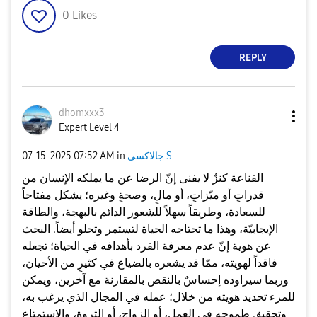
0
Likes
REPLY
dhomxxx3
Expert Level 4
جالاكسى S
in
07:52 AM
‎07-15-2025
القناعة كنزٌ لا يفنى إنّ الرضا عن ما يملكه الإنسان من
قدراتٍ أو ميّزاتٍ، أو مالٍ، وصحةٍ وغيره؛ يشكل مفتاحاً
للسعادة، وطريقاً سهلاً للشعور الدائم بالبهجة، والطاقة
الإيجابيّة، وهذا ما تحتاجه الحياة لتستمر وتحلو أيضاً. البحث
عن هوية إنّ عدم معرفة الفرد بأهدافه في الحياة؛ تجعله
فاقداً لهويته، ممّا قد يشعره بالضياع في كثيرٍ من الأحيان،
وربما سيراوده إحساسٌ بالنقص بالمقارنة مع آخرين، ويمكن
للمرء تحديد هويته من خلال؛ عمله في المجال الذي يرغب به،
وتحقيق طموحه في العمل، أو الزواج، أو الثروة، والاستمتاع