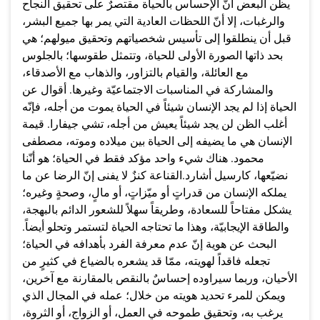
يظن البعض أنّ الإحساس بالحياة مقتصرٌ على تحقيق النجاح
والرغبات، إلا أنّ اللحظات العادية التي يمر بها جميع البشر،
قبل أن ينطلقوا إلى تأسيس شخصياتهم وتحقيق ميولهم؛ هي
بحد ذاتها الصورة الأولى للحياة، وتتمثل طقوسها؛ بالجلوس
مع العائلة، والقيام بالتزاور، والذهاب مع الأصدقاء،
والمشاركة في المناسبات الاجتماعيّة وغيرها. أقوال عن
الحياة إذا لم يجد الإنسان شيئاً في الحياة يموت من أجله، فإنّه
أغلب الظن لن يجد شيئاً يعيش من أجله، تشي جيفارا. قيمة
الإنسان هي ما يضيفه إلى الحياة بين ميلاده وموته، مصطفى
محمود. هناك شيء واحد مؤكد فقط في الحياة؛ هو أنّنا
نضيّعها، كارسيل أشارد.القناعة كنزٌ لا يفنى إنّ الرضا عن ما
يملكه الإنسان من قدراتٍ أو ميّزاتٍ، أو مالٍ، وصحةٍ وغيره؛
يشكل مفتاحاً للسعادة، وطريقاً سهلاً للشعور الدائم بالبهجة،
والطاقة الإيجابيّة، وهذا ما تحتاجه الحياة لتستمر وتحلو أيضاً.
البحث عن هوية إنّ عدم معرفة الفرد بأهدافه في الحياة؛
تجعله فاقداً لهويته، ممّا قد يشعره بالضياع في كثيرٍ من
الأحيان، وربما سيراوده إحساسٌ بالنقص بالمقارنة مع آخرين،
ويمكن للمرء تحديد هويته من خلال؛ عمله في المجال الذي
يرغب به، وتحقيق طموحه في العمل، أو الزواج، أو الثروة،