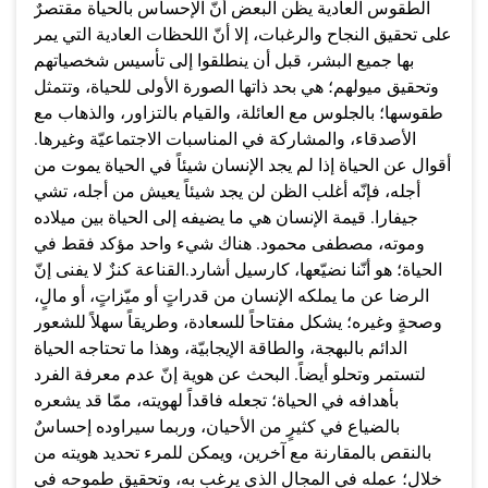
الطقوس العادية يظن البعض أنّ الإحساس بالحياة مقتصرٌ
على تحقيق النجاح والرغبات، إلا أنّ اللحظات العادية التي يمر
بها جميع البشر، قبل أن ينطلقوا إلى تأسيس شخصياتهم
وتحقيق ميولهم؛ هي بحد ذاتها الصورة الأولى للحياة، وتتمثل
طقوسها؛ بالجلوس مع العائلة، والقيام بالتزاور، والذهاب مع
الأصدقاء، والمشاركة في المناسبات الاجتماعيّة وغيرها.
أقوال عن الحياة إذا لم يجد الإنسان شيئاً في الحياة يموت من
أجله، فإنّه أغلب الظن لن يجد شيئاً يعيش من أجله، تشي
جيفارا. قيمة الإنسان هي ما يضيفه إلى الحياة بين ميلاده
وموته، مصطفى محمود. هناك شيء واحد مؤكد فقط في
الحياة؛ هو أنّنا نضيّعها، كارسيل أشارد.القناعة كنزٌ لا يفنى إنّ
الرضا عن ما يملكه الإنسان من قدراتٍ أو ميّزاتٍ، أو مالٍ،
وصحةٍ وغيره؛ يشكل مفتاحاً للسعادة، وطريقاً سهلاً للشعور
الدائم بالبهجة، والطاقة الإيجابيّة، وهذا ما تحتاجه الحياة
لتستمر وتحلو أيضاً. البحث عن هوية إنّ عدم معرفة الفرد
بأهدافه في الحياة؛ تجعله فاقداً لهويته، ممّا قد يشعره
بالضياع في كثيرٍ من الأحيان، وربما سيراوده إحساسٌ
بالنقص بالمقارنة مع آخرين، ويمكن للمرء تحديد هويته من
خلال؛ عمله في المجال الذي يرغب به، وتحقيق طموحه في