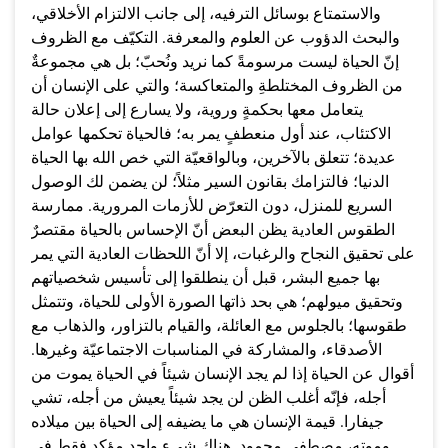
والاستمتاع بوسائل الترفيه، إلى جانب الالتزام الأخلاقي،
والبحث الدؤوب عن العلوم والمعرفة. التكيّف مع الظروف
إنّ الحياة ليست مرسومةً كما نريد ونُحبّ؛ بل هي مجموعةٌ
من الظروف المختلطةِ والمتعاكسة؛ والتي على الإنسان أن
يتعامل معها بحكمةٍ وروية، ولا يسارع إلى إعلان حالة
الاكتئاب، عند أول منعطفٍ يمر به؛ فالحياة تحكمها عوامل
عديدة؛ تتعلق بالآخرين، وبالواقعيّة التي خص الله بها الحياة
الدنيا؛ فالتزامك بقانون السير مثلاً؛ لن يضمن لك الوصول
السريع للمنزل، دون التعرّض للأزمات المرورية. ممارسة
الطقوس العادية يظن البعض أنّ الإحساس بالحياة مقتصرٌ
على تحقيق النجاح والرغبات، إلا أنّ اللحظات العادية التي يمر
بها جميع البشر، قبل أن ينطلقوا إلى تأسيس شخصياتهم
وتحقيق ميولهم؛ هي بحد ذاتها الصورة الأولى للحياة، وتتمثل
طقوسها؛ بالجلوس مع العائلة، والقيام بالتزاور، والذهاب مع
الأصدقاء، والمشاركة في المناسبات الاجتماعيّة وغيرها.
أقوال عن الحياة إذا لم يجد الإنسان شيئاً في الحياة يموت من
أجله، فإنّه أغلب الظن لن يجد شيئاً يعيش من أجله، تشي
جيفارا. قيمة الإنسان هي ما يضيفه إلى الحياة بين ميلاده
وموته، مصطفى محمود. هناك شيء واحد مؤكد فقط في