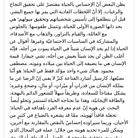
يظن البعض أنّ الإحساس بالحياة مقتصرٌ على تحقيق النجاح
والرغبات، إلا أنّ اللحظات العادية التي يمر بها جميع البشر،
قبل أن ينطلقوا إلى تأسيس شخصياتهم وتحقيق ميولهم؛ هي
بحد ذاتها الصورة الأولى للحياة، وتتمثل طقوسها؛ بالجلوس
مع العائلة، والقيام بالتزاور، والذهاب مع الأصدقاء،
والمشاركة في المناسبات الاجتماعيّة وغيرها. أقوال عن
الحياة إذا لم يجد الإنسان شيئاً في الحياة يموت من أجله، فإنّه
أغلب الظن لن يجد شيئاً يعيش من أجله، تشي جيفارا. قيمة
الإنسان هي ما يضيفه إلى الحياة بين ميلاده وموته، مصطفى
محمود. هناك شيء واحد مؤكد فقط في الحياة؛ هو أنّنا
نضيّعها، كارسيل أشارد.القناعة كنزٌ لا يفنى إنّ الرضا عن ما
يملكه الإنسان من قدراتٍ أو ميّزاتٍ، أو مالٍ، وصحةٍ وغيره؛
يشكل مفتاحاً للسعادة، وطريقاً سهلاً للشعور الدائم بالبهجة،
والطاقة الإيجابيّة، وهذا ما تحتاجه الحياة لتستمر وتحلو أيضاً.
البحث عن هوية إنّ عدم معرفة الفرد بأهدافه في الحياة؛
تجعله فاقداً لهويته، ممّا قد يشعره بالضياع في كثيرٍ من
الأحيان، وربما سيراوده إحساسٌ بالنقص بالمقارنة مع آخرين،
ويمكن للمرء تحديد هويته من خلال؛ عمله في المجال الذي
يرغب به، وتحقيق طموحه في العمل، أو الزواج، أو الثروة،