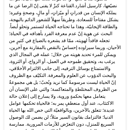
نضيّعها، كارسيل أشارد.القناعة كنزٌ لا يفنى إنّ الرضا عن ما
يملكه الإنسان من قدراتٍ أو ميّزاتٍ، أو مالٍ، وصحةٍ وغيره؛
يشكل مفتاحاً للسعادة، وطريقاً سهلاً للشعور الدائم بالبهجة،
والطاقة الإيجابيّة، وهذا ما تحتاجه الحياة لتستمر وتحلو أيضاً.
البحث عن هوية إنّ عدم معرفة الفرد بأهدافه في الحياة؛
تجعله فاقداً لهويته، ممّا قد يشعره بالضياع في كثيرٍ من
الأحيان، وربما سيراوده إحساسٌ بالنقص بالمقارنة مع آخرين،
ويمكن للمرء تحديد هويته من خلال؛ عمله في المجال الذي
يرغب به، وتحقيق طموحه في العمل، أو الزواج، أو الثروة،
والاستمتاع بوسائل الترفيه، إلى جانب الالتزام الأخلاقي،
والبحث الدؤوب عن العلوم والمعرفة. التكيّف مع الظروف
إنّ الحياة ليست مرسومةً كما نريد ونُحبّ؛ بل هي مجموعةٌ
من الظروف المختلطةِ والمتعاكسة؛ والتي على الإنسان أن
يتعامل معها بحكمةٍ وروية، ولا يسارع إلى إعلان حالة
الاكتئاب، عند أول منعطفٍ يمر به؛ فالحياة تحكمها عوامل
عديدة؛ تتعلق بالآخرين، وبالواقعيّة التي خص الله بها الحياة
الدنيا؛ فالتزامك بقانون السير مثلاً؛ لن يضمن لك الوصول
السريع للمنزل، دون التعرّض للأزمات المرورية. ممارسة