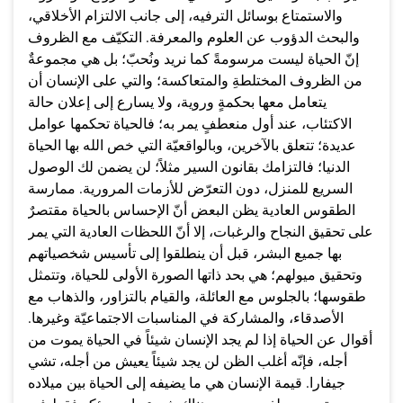
والاستمتاع بوسائل الترفيه، إلى جانب الالتزام الأخلاقي،
والبحث الدؤوب عن العلوم والمعرفة. التكيّف مع الظروف
إنّ الحياة ليست مرسومةً كما نريد ونُحبّ؛ بل هي مجموعةٌ
من الظروف المختلطةِ والمتعاكسة؛ والتي على الإنسان أن
يتعامل معها بحكمةٍ وروية، ولا يسارع إلى إعلان حالة
الاكتئاب، عند أول منعطفٍ يمر به؛ فالحياة تحكمها عوامل
عديدة؛ تتعلق بالآخرين، وبالواقعيّة التي خص الله بها الحياة
الدنيا؛ فالتزامك بقانون السير مثلاً؛ لن يضمن لك الوصول
السريع للمنزل، دون التعرّض للأزمات المرورية. ممارسة
الطقوس العادية يظن البعض أنّ الإحساس بالحياة مقتصرٌ
على تحقيق النجاح والرغبات، إلا أنّ اللحظات العادية التي يمر
بها جميع البشر، قبل أن ينطلقوا إلى تأسيس شخصياتهم
وتحقيق ميولهم؛ هي بحد ذاتها الصورة الأولى للحياة، وتتمثل
طقوسها؛ بالجلوس مع العائلة، والقيام بالتزاور، والذهاب مع
الأصدقاء، والمشاركة في المناسبات الاجتماعيّة وغيرها.
أقوال عن الحياة إذا لم يجد الإنسان شيئاً في الحياة يموت من
أجله، فإنّه أغلب الظن لن يجد شيئاً يعيش من أجله، تشي
جيفارا. قيمة الإنسان هي ما يضيفه إلى الحياة بين ميلاده