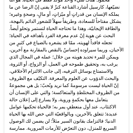
نضيّعها، كارسيل أشارد.القناعة كنزٌ لا يفنى إنّ الرضا عن ما
يملكه الإنسان من قدراتٍ أو ميّزاتٍ، أو مالٍ، وصحةٍ وغيره؛
يشكل مفتاحاً للسعادة، وطريقاً سهلاً للشعور الدائم بالبهجة،
والطاقة الإيجابيّة، وهذا ما تحتاجه الحياة لتستمر وتحلو أيضاً.
البحث عن هوية إنّ عدم معرفة الفرد بأهدافه في الحياة؛
تجعله فاقداً لهويته، ممّا قد يشعره بالضياع في كثيرٍ من
الأحيان، وربما سيراوده إحساسٌ بالنقص بالمقارنة مع آخرين،
ويمكن للمرء تحديد هويته من خلال؛ عمله في المجال الذي
يرغب به، وتحقيق طموحه في العمل، أو الزواج، أو الثروة،
والاستمتاع بوسائل الترفيه، إلى جانب الالتزام الأخلاقي،
والبحث الدؤوب عن العلوم والمعرفة. التكيّف مع الظروف
إنّ الحياة ليست مرسومةً كما نريد ونُحبّ؛ بل هي مجموعةٌ
من الظروف المختلطةِ والمتعاكسة؛ والتي على الإنسان أن
يتعامل معها بحكمةٍ وروية، ولا يسارع إلى إعلان حالة
الاكتئاب، عند أول منعطفٍ يمر به؛ فالحياة تحكمها عوامل
عديدة؛ تتعلق بالآخرين، وبالواقعيّة التي خص الله بها الحياة
الدنيا؛ فالتزامك بقانون السير مثلاً؛ لن يضمن لك الوصول
السريع للمنزل، دون التعرّض للأزمات المرورية. ممارسة