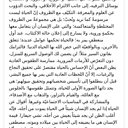
بوسائل الترفيه، إلى جانب الالتزام الأخلاقي، والبحث الدؤوب
عن العلوم والمعرفة. التكيّف مع الظروف إنّ الحياة ليست
مرسومةً كما نريد ونُحبّ؛ بل هي مجموعةٌ من الظروف
المختلطةِ والمتعاكسة؛ والتي على الإنسان أن يتعامل معها
بحكمةٍ وروية، ولا يسارع إلى إعلان حالة الاكتئاب، عند أول
منعطفٍ يمر به؛ فالحياة تحكمها عوامل عديدة؛ تتعلق
بالآخرين، وبالواقعيّة التي خص الله بها الحياة الدنيا؛ فالتزامك
بقانون السير مثلاً؛ لن يضمن لك الوصول السريع للمنزل،
دون التعرّض للأزمات المرورية. ممارسة الطقوس العادية
يظن البعض أنّ الإحساس بالحياة مقتصرٌ على تحقيق النجاح
والرغبات، إلا أنّ اللحظات العادية التي يمر بها جميع البشر،
قبل أن ينطلقوا إلى تأسيس شخصياتهم وتحقيق ميولهم؛ هي
بحد ذاتها الصورة الأولى للحياة، وتتمثل طقوسها؛ بالجلوس
مع العائلة، والقيام بالتزاور، والذهاب مع الأصدقاء،
والمشاركة في المناسبات الاجتماعيّة وغيرها. أقوال عن
الحياة إذا لم يجد الإنسان شيئاً في الحياة يموت من أجله، فإنّه
أغلب الظن لن يجد شيئاً يعيش من أجله، تشي جيفارا. قيمة
الإنسان هي ما يضيفه إلى الحياة بين ميلاده وموته، مصطفى