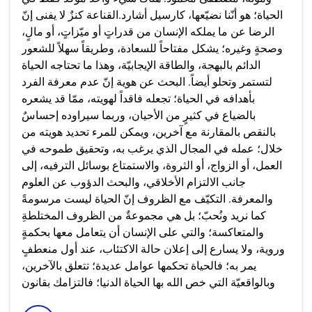
الحياة؛ هو أنّنا نضيّعها، كارسيل أشارد.القناعة كنزٌ لا يفنى إنّ
الرضا عن ما يملكه الإنسان من قدراتٍ أو ميّزاتٍ، أو مالٍ،
وصحةٍ وغيره؛ يشكل مفتاحاً للسعادة، وطريقاً سهلاً للشعور
الدائم بالبهجة، والطاقة الإيجابيّة، وهذا ما تحتاجه الحياة
لتستمر وتحلو أيضاً. البحث عن هوية إنّ عدم معرفة الفرد
بأهدافه في الحياة؛ تجعله فاقداً لهويته، ممّا قد يشعره
بالضياع في كثيرٍ من الأحيان، وربما سيراوده إحساسٌ
بالنقص بالمقارنة مع آخرين، ويمكن للمرء تحديد هويته من
خلال؛ عمله في المجال الذي يرغب به، وتحقيق طموحه في
العمل، أو الزواج، أو الثروة، والاستمتاع بوسائل الترفيه، إلى
جانب الالتزام الأخلاقي، والبحث الدؤوب عن العلوم
والمعرفة. التكيّف مع الظروف إنّ الحياة ليست مرسومةً
كما نريد ونُحبّ؛ بل هي مجموعةٌ من الظروف المختلطةِ
والمتعاكسة؛ والتي على الإنسان أن يتعامل معها بحكمةٍ
وروية، ولا يسارع إلى إعلان حالة الاكتئاب، عند أول منعطفٍ
يمر به؛ فالحياة تحكمها عوامل عديدة؛ تتعلق بالآخرين،
وبالواقعيّة التي خص الله بها الحياة الدنيا؛ فالتزامك بقانون