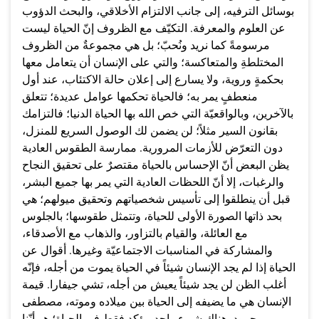
بوسائل الترفيه، إلى جانب الالتزام الأخلاقي، والبحث الدؤوب
عن العلوم والمعرفة. التكيّف مع الظروف إنّ الحياة ليست
مرسومةً كما نريد ونُحبّ؛ بل هي مجموعةٌ من الظروف
المختلطةِ والمتعاكسة؛ والتي على الإنسان أن يتعامل معها
بحكمةٍ وروية، ولا يسارع إلى إعلان حالة الاكتئاب، عند أول
منعطفٍ يمر به؛ فالحياة تحكمها عوامل عديدة؛ تتعلق
بالآخرين، وبالواقعيّة التي خص الله بها الحياة الدنيا؛ فالتزامك
بقانون السير مثلاً؛ لن يضمن لك الوصول السريع للمنزل،
دون التعرّض للأزمات المرورية. ممارسة الطقوس العادية
يظن البعض أنّ الإحساس بالحياة مقتصرٌ على تحقيق النجاح
والرغبات، إلا أنّ اللحظات العادية التي يمر بها جميع البشر،
قبل أن ينطلقوا إلى تأسيس شخصياتهم وتحقيق ميولهم؛ هي
بحد ذاتها الصورة الأولى للحياة، وتتمثل طقوسها؛ بالجلوس
مع العائلة، والقيام بالتزاور، والذهاب مع الأصدقاء،
والمشاركة في المناسبات الاجتماعيّة وغيرها. أقوال عن
الحياة إذا لم يجد الإنسان شيئاً في الحياة يموت من أجله، فإنّه
أغلب الظن لن يجد شيئاً يعيش من أجله، تشي جيفارا. قيمة
الإنسان هي ما يضيفه إلى الحياة بين ميلاده وموته، مصطفى
محمود. هناك شيء واحد مؤكد فقط في الحياة؛ هو أنّنا