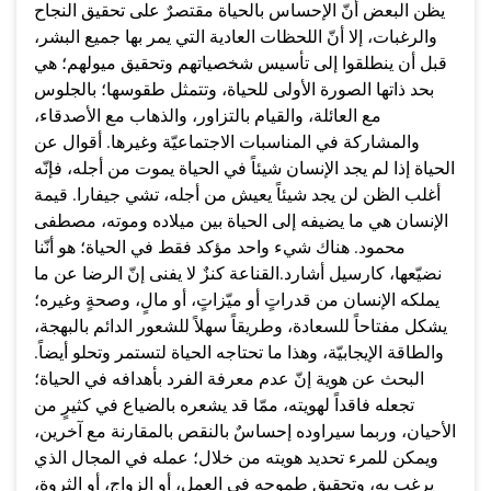
يظن البعض أنّ الإحساس بالحياة مقتصرٌ على تحقيق النجاح
والرغبات، إلا أنّ اللحظات العادية التي يمر بها جميع البشر،
قبل أن ينطلقوا إلى تأسيس شخصياتهم وتحقيق ميولهم؛ هي
بحد ذاتها الصورة الأولى للحياة، وتتمثل طقوسها؛ بالجلوس
مع العائلة، والقيام بالتزاور، والذهاب مع الأصدقاء،
والمشاركة في المناسبات الاجتماعيّة وغيرها. أقوال عن
الحياة إذا لم يجد الإنسان شيئاً في الحياة يموت من أجله، فإنّه
أغلب الظن لن يجد شيئاً يعيش من أجله، تشي جيفارا. قيمة
الإنسان هي ما يضيفه إلى الحياة بين ميلاده وموته، مصطفى
محمود. هناك شيء واحد مؤكد فقط في الحياة؛ هو أنّنا
نضيّعها، كارسيل أشارد.القناعة كنزٌ لا يفنى إنّ الرضا عن ما
يملكه الإنسان من قدراتٍ أو ميّزاتٍ، أو مالٍ، وصحةٍ وغيره؛
يشكل مفتاحاً للسعادة، وطريقاً سهلاً للشعور الدائم بالبهجة،
والطاقة الإيجابيّة، وهذا ما تحتاجه الحياة لتستمر وتحلو أيضاً.
البحث عن هوية إنّ عدم معرفة الفرد بأهدافه في الحياة؛
تجعله فاقداً لهويته، ممّا قد يشعره بالضياع في كثيرٍ من
الأحيان، وربما سيراوده إحساسٌ بالنقص بالمقارنة مع آخرين،
ويمكن للمرء تحديد هويته من خلال؛ عمله في المجال الذي
يرغب به، وتحقيق طموحه في العمل، أو الزواج، أو الثروة،