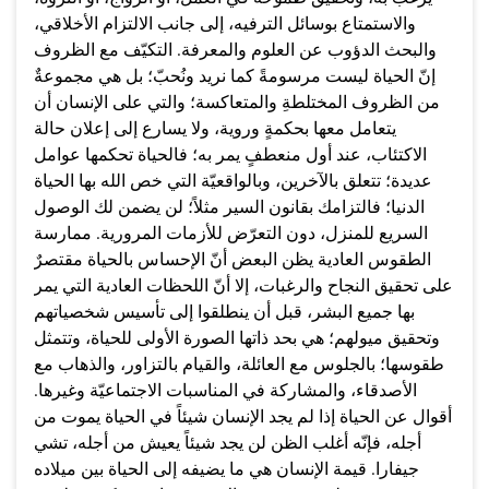
والاستمتاع بوسائل الترفيه، إلى جانب الالتزام الأخلاقي،
والبحث الدؤوب عن العلوم والمعرفة. التكيّف مع الظروف
إنّ الحياة ليست مرسومةً كما نريد ونُحبّ؛ بل هي مجموعةٌ
من الظروف المختلطةِ والمتعاكسة؛ والتي على الإنسان أن
يتعامل معها بحكمةٍ وروية، ولا يسارع إلى إعلان حالة
الاكتئاب، عند أول منعطفٍ يمر به؛ فالحياة تحكمها عوامل
عديدة؛ تتعلق بالآخرين، وبالواقعيّة التي خص الله بها الحياة
الدنيا؛ فالتزامك بقانون السير مثلاً؛ لن يضمن لك الوصول
السريع للمنزل، دون التعرّض للأزمات المرورية. ممارسة
الطقوس العادية يظن البعض أنّ الإحساس بالحياة مقتصرٌ
على تحقيق النجاح والرغبات، إلا أنّ اللحظات العادية التي يمر
بها جميع البشر، قبل أن ينطلقوا إلى تأسيس شخصياتهم
وتحقيق ميولهم؛ هي بحد ذاتها الصورة الأولى للحياة، وتتمثل
طقوسها؛ بالجلوس مع العائلة، والقيام بالتزاور، والذهاب مع
الأصدقاء، والمشاركة في المناسبات الاجتماعيّة وغيرها.
أقوال عن الحياة إذا لم يجد الإنسان شيئاً في الحياة يموت من
أجله، فإنّه أغلب الظن لن يجد شيئاً يعيش من أجله، تشي
جيفارا. قيمة الإنسان هي ما يضيفه إلى الحياة بين ميلاده