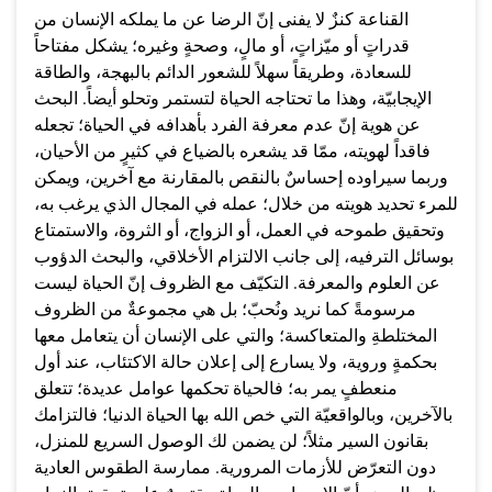
القناعة كنزٌ لا يفنى إنّ الرضا عن ما يملكه الإنسان من
قدراتٍ أو ميّزاتٍ، أو مالٍ، وصحةٍ وغيره؛ يشكل مفتاحاً
للسعادة، وطريقاً سهلاً للشعور الدائم بالبهجة، والطاقة
الإيجابيّة، وهذا ما تحتاجه الحياة لتستمر وتحلو أيضاً. البحث
عن هوية إنّ عدم معرفة الفرد بأهدافه في الحياة؛ تجعله
فاقداً لهويته، ممّا قد يشعره بالضياع في كثيرٍ من الأحيان،
وربما سيراوده إحساسٌ بالنقص بالمقارنة مع آخرين، ويمكن
للمرء تحديد هويته من خلال؛ عمله في المجال الذي يرغب به،
وتحقيق طموحه في العمل، أو الزواج، أو الثروة، والاستمتاع
بوسائل الترفيه، إلى جانب الالتزام الأخلاقي، والبحث الدؤوب
عن العلوم والمعرفة. التكيّف مع الظروف إنّ الحياة ليست
مرسومةً كما نريد ونُحبّ؛ بل هي مجموعةٌ من الظروف
المختلطةِ والمتعاكسة؛ والتي على الإنسان أن يتعامل معها
بحكمةٍ وروية، ولا يسارع إلى إعلان حالة الاكتئاب، عند أول
منعطفٍ يمر به؛ فالحياة تحكمها عوامل عديدة؛ تتعلق
بالآخرين، وبالواقعيّة التي خص الله بها الحياة الدنيا؛ فالتزامك
بقانون السير مثلاً؛ لن يضمن لك الوصول السريع للمنزل،
دون التعرّض للأزمات المرورية. ممارسة الطقوس العادية