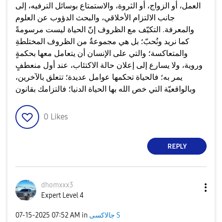
العمل، أو الزواج، أو الثروة، والاستمتاع بوسائل الترفيه، إلى
جانب الالتزام الأخلاقي، والبحث الدؤوب عن العلوم
والمعرفة. التكيّف مع الظروف إنّ الحياة ليست مرسومةً
كما نريد ونُحبّ؛ بل هي مجموعةٌ من الظروف المختلطةِ
والمتعاكسة؛ والتي على الإنسان أن يتعامل معها بحكمةٍ
وروية، ولا يسارع إلى إعلان حالة الاكتئاب، عند أول منعطفٍ
يمر به؛ فالحياة تحكمها عوامل عديدة؛ تتعلق بالآخرين،
وبالواقعيّة التي خص الله بها الحياة الدنيا؛ فالتزامك بقانون
0
Likes
REPLY
dhomxxx3
Expert Level 4
جالاكسى S
in
07:52 AM
‎07-15-2025