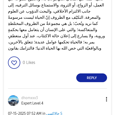
العمل، أو الزواج، أو الثروة، والاستمتاع بوسائل الترفيه، إلى
جانب الالتزام الأخلاقي، والبحث الدؤوب عن العلوم
والمعرفة. التكيّف مع الظروف إنّ الحياة ليست مرسومةً
كما نريد ونُحبّ؛ بل هي مجموعةٌ من الظروف المختلطةِ
والمتعاكسة؛ والتي على الإنسان أن يتعامل معها بحكمةٍ
وروية، ولا يسارع إلى إعلان حالة الاكتئاب، عند أول منعطفٍ
يمر به؛ فالحياة تحكمها عوامل عديدة؛ تتعلق بالآخرين،
وبالواقعيّة التي خص الله بها الحياة الدنيا؛ فالتزامك بقانون
0
Likes
REPLY
dhomxxx3
Expert Level 4
جالاكسى S
in
07:52 AM
‎07-15-2025