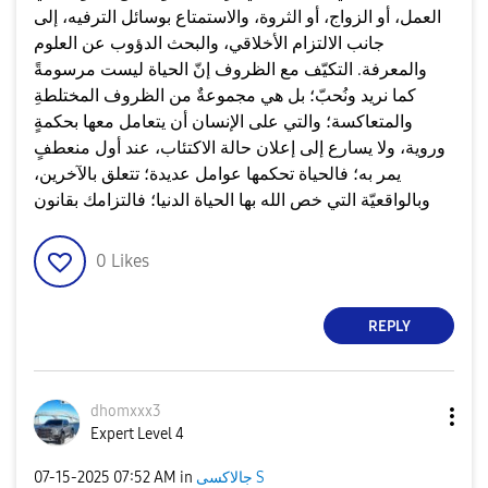
العمل، أو الزواج، أو الثروة، والاستمتاع بوسائل الترفيه، إلى
جانب الالتزام الأخلاقي، والبحث الدؤوب عن العلوم
والمعرفة. التكيّف مع الظروف إنّ الحياة ليست مرسومةً
كما نريد ونُحبّ؛ بل هي مجموعةٌ من الظروف المختلطةِ
والمتعاكسة؛ والتي على الإنسان أن يتعامل معها بحكمةٍ
وروية، ولا يسارع إلى إعلان حالة الاكتئاب، عند أول منعطفٍ
يمر به؛ فالحياة تحكمها عوامل عديدة؛ تتعلق بالآخرين،
وبالواقعيّة التي خص الله بها الحياة الدنيا؛ فالتزامك بقانون
0
Likes
REPLY
dhomxxx3
Expert Level 4
جالاكسى S
in
07:52 AM
‎07-15-2025