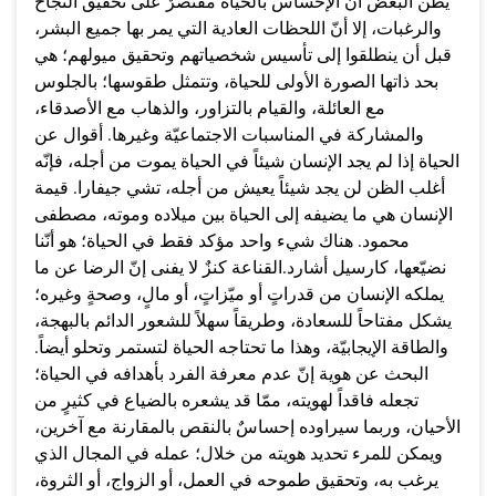
يظن البعض أنّ الإحساس بالحياة مقتصرٌ على تحقيق النجاح
والرغبات، إلا أنّ اللحظات العادية التي يمر بها جميع البشر،
قبل أن ينطلقوا إلى تأسيس شخصياتهم وتحقيق ميولهم؛ هي
بحد ذاتها الصورة الأولى للحياة، وتتمثل طقوسها؛ بالجلوس
مع العائلة، والقيام بالتزاور، والذهاب مع الأصدقاء،
والمشاركة في المناسبات الاجتماعيّة وغيرها. أقوال عن
الحياة إذا لم يجد الإنسان شيئاً في الحياة يموت من أجله، فإنّه
أغلب الظن لن يجد شيئاً يعيش من أجله، تشي جيفارا. قيمة
الإنسان هي ما يضيفه إلى الحياة بين ميلاده وموته، مصطفى
محمود. هناك شيء واحد مؤكد فقط في الحياة؛ هو أنّنا
نضيّعها، كارسيل أشارد.القناعة كنزٌ لا يفنى إنّ الرضا عن ما
يملكه الإنسان من قدراتٍ أو ميّزاتٍ، أو مالٍ، وصحةٍ وغيره؛
يشكل مفتاحاً للسعادة، وطريقاً سهلاً للشعور الدائم بالبهجة،
والطاقة الإيجابيّة، وهذا ما تحتاجه الحياة لتستمر وتحلو أيضاً.
البحث عن هوية إنّ عدم معرفة الفرد بأهدافه في الحياة؛
تجعله فاقداً لهويته، ممّا قد يشعره بالضياع في كثيرٍ من
الأحيان، وربما سيراوده إحساسٌ بالنقص بالمقارنة مع آخرين،
ويمكن للمرء تحديد هويته من خلال؛ عمله في المجال الذي
يرغب به، وتحقيق طموحه في العمل، أو الزواج، أو الثروة،