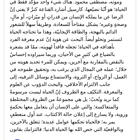
وموته، مصطفى محمود. هناك شيء واحد مؤكد فقط في
الحياة؛ هو أنّنا نضيّعها، كارسيل أشارد.القناعة كنزٌ لا يفنى إنّ
الرضا عن ما يملكه الإنسان من قدراتٍ أو ميّزاتٍ، أو مالٍ،
وصحةٍ وغيره؛ يشكل مفتاحاً للسعادة، وطريقاً سهلاً للشعور
الدائم بالبهجة، والطاقة الإيجابيّة، وهذا ما تحتاجه الحياة
لتستمر وتحلو أيضاً. البحث عن هوية إنّ عدم معرفة الفرد
بأهدافه في الحياة؛ تجعله فاقداً لهويته، ممّا قد يشعره
بالضياع في كثيرٍ من الأحيان، وربما سيراوده إحساسٌ
بالنقص بالمقارنة مع آخرين، ويمكن للمرء تحديد هويته من
خلال؛ عمله في المجال الذي يرغب به، وتحقيق طموحه في
العمل، أو الزواج، أو الثروة، والاستمتاع بوسائل الترفيه، إلى
جانب الالتزام الأخلاقي، والبحث الدؤوب عن العلوم
والمعرفة. التكيّف مع الظروف إنّ الحياة ليست مرسومةً
كما نريد ونُحبّ؛ بل هي مجموعةٌ من الظروف المختلطةِ
والمتعاكسة؛ والتي على الإنسان أن يتعامل معها بحكمةٍ
وروية، ولا يسارع إلى إعلان حالة الاكتئاب، عند أول منعطفٍ
يمر به؛ فالحياة تحكمها عوامل عديدة؛ تتعلق بالآخرين،
وبالواقعيّة التي خص الله بها الحياة الدنيا؛ فالتزامك بقانون