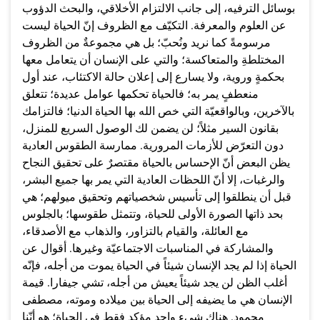
بوسائل الترفيه، إلى جانب الالتزام الأخلاقي، والبحث الدؤوب
عن العلوم والمعرفة. التكيّف مع الظروف إنّ الحياة ليست
مرسومةً كما نريد ونُحبّ؛ بل هي مجموعةٌ من الظروف
المختلطةِ والمتعاكسة؛ والتي على الإنسان أن يتعامل معها
بحكمةٍ وروية، ولا يسارع إلى إعلان حالة الاكتئاب، عند أول
منعطفٍ يمر به؛ فالحياة تحكمها عوامل عديدة؛ تتعلق
بالآخرين، وبالواقعيّة التي خص الله بها الحياة الدنيا؛ فالتزامك
بقانون السير مثلاً؛ لن يضمن لك الوصول السريع للمنزل،
دون التعرّض للأزمات المرورية. ممارسة الطقوس العادية
يظن البعض أنّ الإحساس بالحياة مقتصرٌ على تحقيق النجاح
والرغبات، إلا أنّ اللحظات العادية التي يمر بها جميع البشر،
قبل أن ينطلقوا إلى تأسيس شخصياتهم وتحقيق ميولهم؛ هي
بحد ذاتها الصورة الأولى للحياة، وتتمثل طقوسها؛ بالجلوس
مع العائلة، والقيام بالتزاور، والذهاب مع الأصدقاء،
والمشاركة في المناسبات الاجتماعيّة وغيرها. أقوال عن
الحياة إذا لم يجد الإنسان شيئاً في الحياة يموت من أجله، فإنّه
أغلب الظن لن يجد شيئاً يعيش من أجله، تشي جيفارا. قيمة
الإنسان هي ما يضيفه إلى الحياة بين ميلاده وموته، مصطفى
محمود. هناك شيء واحد مؤكد فقط في الحياة؛ هو أنّنا