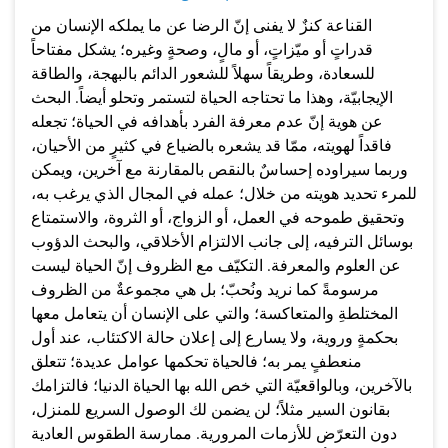
القناعة كنزٌ لا يفنى إنّ الرضا عن ما يملكه الإنسان من
قدراتٍ أو ميّزاتٍ، أو مالٍ، وصحةٍ وغيره؛ يشكل مفتاحاً
للسعادة، وطريقاً سهلاً للشعور الدائم بالبهجة، والطاقة
الإيجابيّة، وهذا ما تحتاجه الحياة لتستمر وتحلو أيضاً. البحث
عن هوية إنّ عدم معرفة الفرد بأهدافه في الحياة؛ تجعله
فاقداً لهويته، ممّا قد يشعره بالضياع في كثيرٍ من الأحيان،
وربما سيراوده إحساسٌ بالنقص بالمقارنة مع آخرين، ويمكن
للمرء تحديد هويته من خلال؛ عمله في المجال الذي يرغب به،
وتحقيق طموحه في العمل، أو الزواج، أو الثروة، والاستمتاع
بوسائل الترفيه، إلى جانب الالتزام الأخلاقي، والبحث الدؤوب
عن العلوم والمعرفة. التكيّف مع الظروف إنّ الحياة ليست
مرسومةً كما نريد ونُحبّ؛ بل هي مجموعةٌ من الظروف
المختلطةِ والمتعاكسة؛ والتي على الإنسان أن يتعامل معها
بحكمةٍ وروية، ولا يسارع إلى إعلان حالة الاكتئاب، عند أول
منعطفٍ يمر به؛ فالحياة تحكمها عوامل عديدة؛ تتعلق
بالآخرين، وبالواقعيّة التي خص الله بها الحياة الدنيا؛ فالتزامك
بقانون السير مثلاً؛ لن يضمن لك الوصول السريع للمنزل،
دون التعرّض للأزمات المرورية. ممارسة الطقوس العادية