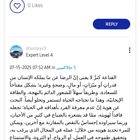
0
Likes
REPLY
dhomxxx3
Expert Level 4
جالاكسى S
in
07:52 AM
‎07-15-2025
القناعة كنزٌ لا يفنى إنّ الرضا عن ما يملكه الإنسان من
قدراتٍ أو ميّزاتٍ، أو مالٍ، وصحةٍ وغيره؛ يشكل مفتاحاً
للسعادة، وطريقاً سهلاً للشعور الدائم بالبهجة، والطاقة
الإيجابيّة، وهذا ما تحتاجه الحياة لتستمر وتحلو أيضاً. البحث
عن هوية إنّ عدم معرفة الفرد بأهدافه في الحياة؛ تجعله
فاقداً لهويته، ممّا قد يشعره بالضياع في كثيرٍ من الأحيان،
وربما سيراوده إحساسٌ بالنقص بالمقارنة مع آخرين، ويمكن
للمرء تحديد هويته من خلال؛ عمله في المجال الذي يرغب به،
وتحقيق طموحه في العمل، أو الزواج، أو الثروة، والاستمتاع