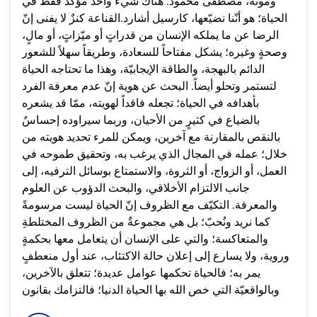
وموته، مصطفى محمود. هناك شيء واحد مؤكد فقط في
الحياة؛ هو أنّنا نضيّعها، كارسيل أشارد.القناعة كنزٌ لا يفنى إنّ
الرضا عن ما يملكه الإنسان من قدراتٍ أو ميّزاتٍ، أو مالٍ،
وصحةٍ وغيره؛ يشكل مفتاحاً للسعادة، وطريقاً سهلاً للشعور
الدائم بالبهجة، والطاقة الإيجابيّة، وهذا ما تحتاجه الحياة
لتستمر وتحلو أيضاً. البحث عن هوية إنّ عدم معرفة الفرد
بأهدافه في الحياة؛ تجعله فاقداً لهويته، ممّا قد يشعره
بالضياع في كثيرٍ من الأحيان، وربما سيراوده إحساسٌ
بالنقص بالمقارنة مع آخرين، ويمكن للمرء تحديد هويته من
خلال؛ عمله في المجال الذي يرغب به، وتحقيق طموحه في
العمل، أو الزواج، أو الثروة، والاستمتاع بوسائل الترفيه، إلى
جانب الالتزام الأخلاقي، والبحث الدؤوب عن العلوم
والمعرفة. التكيّف مع الظروف إنّ الحياة ليست مرسومةً
كما نريد ونُحبّ؛ بل هي مجموعةٌ من الظروف المختلطةِ
والمتعاكسة؛ والتي على الإنسان أن يتعامل معها بحكمةٍ
وروية، ولا يسارع إلى إعلان حالة الاكتئاب، عند أول منعطفٍ
يمر به؛ فالحياة تحكمها عوامل عديدة؛ تتعلق بالآخرين،
وبالواقعيّة التي خص الله بها الحياة الدنيا؛ فالتزامك بقانون