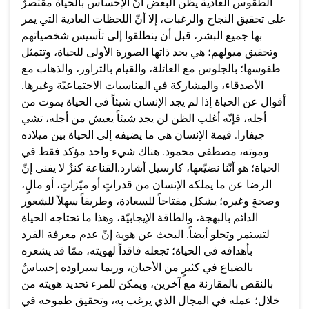
الطقوس العادية يظن البعض أنّ الإحساس بالحياة مقتصرٌ
على تحقيق النجاح والرغبات، إلا أنّ اللحظات العادية التي يمر
بها جميع البشر، قبل أن ينطلقوا إلى تأسيس شخصياتهم
وتحقيق ميولهم؛ هي بحد ذاتها الصورة الأولى للحياة، وتتمثل
طقوسها؛ بالجلوس مع العائلة، والقيام بالتزاور، والذهاب مع
الأصدقاء، والمشاركة في المناسبات الاجتماعيّة وغيرها.
أقوال عن الحياة إذا لم يجد الإنسان شيئاً في الحياة يموت من
أجله، فإنّه أغلب الظن لن يجد شيئاً يعيش من أجله، تشي
جيفارا. قيمة الإنسان هي ما يضيفه إلى الحياة بين ميلاده
وموته، مصطفى محمود. هناك شيء واحد مؤكد فقط في
الحياة؛ هو أنّنا نضيّعها، كارسيل أشارد.القناعة كنزٌ لا يفنى إنّ
الرضا عن ما يملكه الإنسان من قدراتٍ أو ميّزاتٍ، أو مالٍ،
وصحةٍ وغيره؛ يشكل مفتاحاً للسعادة، وطريقاً سهلاً للشعور
الدائم بالبهجة، والطاقة الإيجابيّة، وهذا ما تحتاجه الحياة
لتستمر وتحلو أيضاً. البحث عن هوية إنّ عدم معرفة الفرد
بأهدافه في الحياة؛ تجعله فاقداً لهويته، ممّا قد يشعره
بالضياع في كثيرٍ من الأحيان، وربما سيراوده إحساسٌ
بالنقص بالمقارنة مع آخرين، ويمكن للمرء تحديد هويته من
خلال؛ عمله في المجال الذي يرغب به، وتحقيق طموحه في