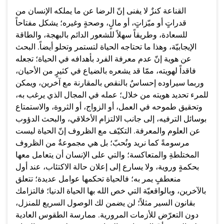
القناعة كنزٌ لا يفنى إنّ الرضا عن ما يملكه الإنسان من
قدراتٍ أو ميّزاتٍ، أو مالٍ، وصحةٍ وغيره؛ يشكل مفتاحاً
للسعادة، وطريقاً سهلاً للشعور الدائم بالبهجة، والطاقة
الإيجابيّة، وهذا ما تحتاجه الحياة لتستمر وتحلو أيضاً. البحث
عن هوية إنّ عدم معرفة الفرد بأهدافه في الحياة؛ تجعله
فاقداً لهويته، ممّا قد يشعره بالضياع في كثيرٍ من الأحيان،
وربما سيراوده إحساسٌ بالنقص بالمقارنة مع آخرين، ويمكن
للمرء تحديد هويته من خلال؛ عمله في المجال الذي يرغب به،
وتحقيق طموحه في العمل، أو الزواج، أو الثروة، والاستمتاع
بوسائل الترفيه، إلى جانب الالتزام الأخلاقي، والبحث الدؤوب
عن العلوم والمعرفة. التكيّف مع الظروف إنّ الحياة ليست
مرسومةً كما نريد ونُحبّ؛ بل هي مجموعةٌ من الظروف
المختلطةِ والمتعاكسة؛ والتي على الإنسان أن يتعامل معها
بحكمةٍ وروية، ولا يسارع إلى إعلان حالة الاكتئاب، عند أول
منعطفٍ يمر به؛ فالحياة تحكمها عوامل عديدة؛ تتعلق
بالآخرين، وبالواقعيّة التي خص الله بها الحياة الدنيا؛ فالتزامك
بقانون السير مثلاً؛ لن يضمن لك الوصول السريع للمنزل،
دون التعرّض للأزمات المرورية. ممارسة الطقوس العادية