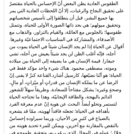
الطقوس العادية يظن البعض أنّ الإحساس بالحياة مقتصرٌ
على تحقيق النجاح والرغبات، إلا أنّ اللحظات العادية التي يمر
بها جميع البشر، قبل أن ينطلقوا إلى تأسيس شخصياتهم
وتحقيق ميولهم؛ هي بحد ذاتها الصورة الأولى للحياة، وتتمثل
طقوسها؛ بالجلوس مع العائلة، والقيام بالتزاور، والذهاب مع
الأصدقاء، والمشاركة في المناسبات الاجتماعيّة وغيرها.
أقوال عن الحياة إذا لم يجد الإنسان شيئاً في الحياة يموت من
أجله، فإنّه أغلب الظن لن يجد شيئاً يعيش من أجله، تشي
جيفارا. قيمة الإنسان هي ما يضيفه إلى الحياة بين ميلاده
وموته، مصطفى محمود. هناك شيء واحد مؤكد فقط في
الحياة؛ هو أنّنا نضيّعها، كارسيل أشارد.القناعة كنزٌ لا يفنى إنّ
الرضا عن ما يملكه الإنسان من قدراتٍ أو ميّزاتٍ، أو مالٍ،
وصحةٍ وغيره؛ يشكل مفتاحاً للسعادة، وطريقاً سهلاً للشعور
الدائم بالبهجة، والطاقة الإيجابيّة، وهذا ما تحتاجه الحياة
لتستمر وتحلو أيضاً. البحث عن هوية إنّ عدم معرفة الفرد
بأهدافه في الحياة؛ تجعله فاقداً لهويته، ممّا قد يشعره
بالضياع في كثيرٍ من الأحيان، وربما سيراوده إحساسٌ
بالنقص بالمقارنة مع آخرين، ويمكن للمرء تحديد هويته من
خلال؛ عمله في المجال الذي يرغب به، وتحقيق طموحه في