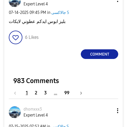
Expert Level 4
جالاكسى S
in
09:45 PM
‎07-14-2025
بليز ابوس ايدكم عطوني لايكات
6
Likes
COMMENT
983 Comments
1
2
3
…
99
dhomxxx3
Expert Level 4
جالاكسى S
in
07:52 AM
‎07-15-2025