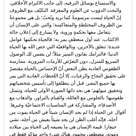
والاستمتاع بوسائل الترفيه، إلى جانب الالتزام الأخلاقي،
والبحث الدؤوب عن العلوم والمعرفة. التكيّف مع الظروف
إنّ الحياة ليست مرسومةً كما نريد ونُحبّ؛ بل هي مجموعةٌ
من الظروف المختلطةِ والمتعاكسة؛ والتي على الإنسان أن
يتعامل معها بحكمةٍ وروية، ولا يسارع إلى إعلان حالة
الاكتئاب، عند أول منعطفٍ يمر به؛ فالحياة تحكمها عوامل
عديدة؛ تتعلق بالآخرين، وبالواقعيّة التي خص الله بها الحياة
الدنيا؛ فالتزامك بقانون السير مثلاً؛ لن يضمن لك الوصول
السريع للمنزل، دون التعرّض للأزمات المرورية. ممارسة
الطقوس العادية يظن البعض أنّ الإحساس بالحياة مقتصرٌ
على تحقيق النجاح والرغبات، إلا أنّ اللحظات العادية التي يمر
بها جميع البشر، قبل أن ينطلقوا إلى تأسيس شخصياتهم
وتحقيق ميولهم؛ هي بحد ذاتها الصورة الأولى للحياة، وتتمثل
طقوسها؛ بالجلوس مع العائلة، والقيام بالتزاور، والذهاب مع
الأصدقاء، والمشاركة في المناسبات الاجتماعيّة وغيرها.
أقوال عن الحياة إذا لم يجد الإنسان شيئاً في الحياة يموت من
أجله، فإنّه أغلب الظن لن يجد شيئاً يعيش من أجله، تشي
جيفارا. قيمة الإنسان هي ما يضيفه إلى الحياة بين ميلاده
وموته، مصطفى محمود. هناك شيء واحد مؤكد فقط في