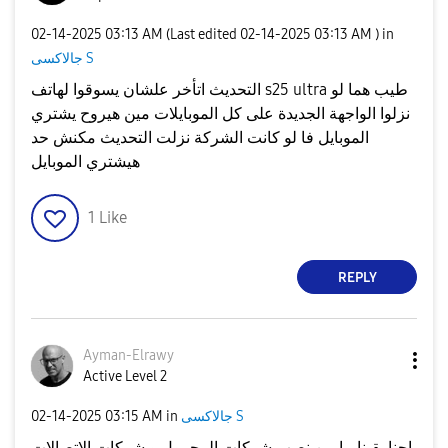
‎02-14-2025
03:13 AM
(Last edited
‎02-14-2025
03:13 AM
) in
جالاكسى S
التحديث اتأخر علشان يسوقوا لهاتف s25 ultra طيب هما لو
نزلوا الواجهة الجديدة على كل الموبايلات مين هيروح يشتري
الموبايل فا لو كانت الشركة نزلت التحديث مكنش حد
هيشتري الموبايل
1
Like
REPLY
Ayman-Elrawy
Active Level 2
جالاكسى S
in
03:15 AM
‎02-14-2025
احنا بقينا ما بين نصب شركات المحمول و شركات الاتصالات