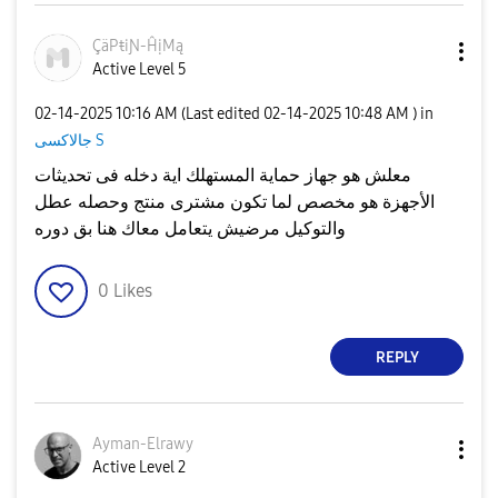
ÇäPŧiƝ-ĤịMą
Active Level 5
‎02-14-2025
10:16 AM
(Last edited
‎02-14-2025
10:48 AM
) in
جالاكسى S
معلش هو جهاز حماية المستهلك اية دخله فى تحديثات
الأجهزة هو مخصص لما تكون مشترى منتج وحصله عطل
والتوكيل مرضيش يتعامل معاك هنا بق دوره
0
Likes
REPLY
Ayman-Elrawy
Active Level 2