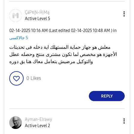
ÇäPŧiƝ-ĤịMą
Active Level 5
‎02-14-2025
10:16 AM
(Last edited
‎02-14-2025
10:48 AM
) in
جالاكسى S
معلش هو جهاز حماية المستهلك اية دخله فى تحديثات
الأجهزة هو مخصص لما تكون مشترى منتج وحصله عطل
والتوكيل مرضيش يتعامل معاك هنا بق دوره
0
Likes
REPLY
Ayman-Elrawy
Active Level 2