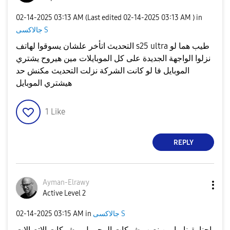
‎02-14-2025
03:13 AM
(Last edited
‎02-14-2025
03:13 AM
) in
جالاكسى S
التحديث اتأخر علشان يسوقوا لهاتف s25 ultra طيب هما لو
نزلوا الواجهة الجديدة على كل الموبايلات مين هيروح يشتري
الموبايل فا لو كانت الشركة نزلت التحديث مكنش حد
هيشتري الموبايل
1
Like
REPLY
Ayman-Elrawy
Active Level 2
جالاكسى S
in
03:15 AM
‎02-14-2025
احنا بقينا ما بين نصب شركات المحمول و شركات الاتصالات