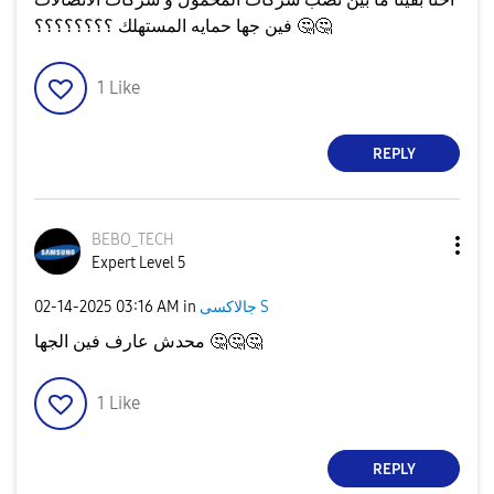
🤔
🤔
فين جها حمايه المستهلك ؟؟؟؟؟؟؟؟
1
Like
REPLY
BEBO_TECH
Expert Level 5
جالاكسى S
in
03:16 AM
‎02-14-2025
🤔
🤔
🤔
محدش عارف فين الجها
1
Like
REPLY