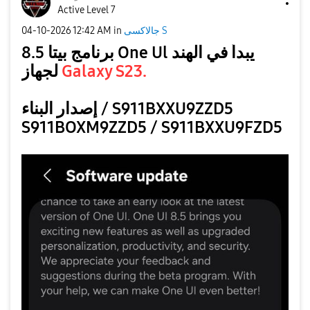
Active Level 7
‎04-10-2026
12:42 AM
in
جالاكسى S
برنامج بيتا 8.5 One Ul يبدأ في الهند
لجهاز
Galaxy S23.
إصدار البناء / S911BXXU9ZZD5
S911BOXM9ZZD5 / S911BXXU9FZD5