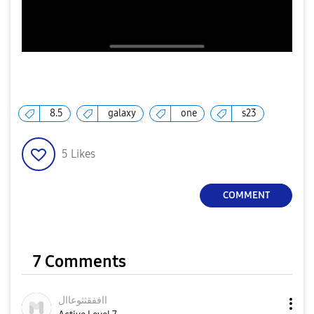
8.5
galaxy
one
s23
5
Likes
COMMENT
7 Comments
ااففقثثوعاال