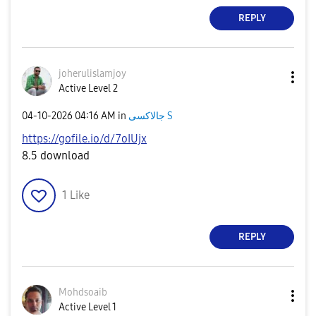
REPLY
joherulislamjoy
Active Level 2
‎04-10-2026
04:16 AM
in
جالاكسى S
https://gofile.io/d/7oIUjx
8.5 download
1
Like
REPLY
Mohdsoaib
Active Level 1