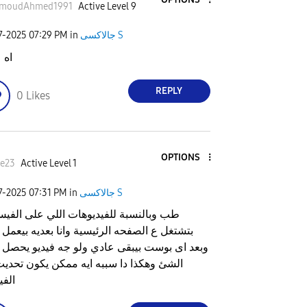
moudAhmed199
1
Active Level 9
جالاكسى S
in
07:29 PM
7-2025
اه 
REPLY
0
Likes
OPTIONS
he23
Active Level 1
جالاكسى S
in
07:31 PM
7-2025
طب وبالنسبة للفيديوهات اللي على الفيس
بتشتغل ع الصفحه الرئيسية وانا بعديه بيعمل 
وبعد اى بوست بيبقى عادي ولو جه فيديو يحصل
الشئ وهكذا دا سببه ايه ممكن يكون تحدي
الف