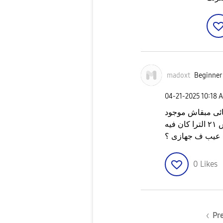
madoxt
Beginner 
‎04-21-2025
10:18 
قائى مبقاش موجود
عندي فى الفيديوهات ومان معايا قبله اس ٢١ الترا كان فيه
 عيب ف جهازى ؟
0
Likes
Pr