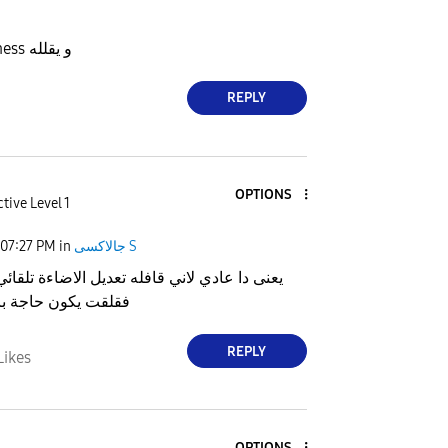
فبيعلي ال brightness و يقلله
REPLY
OPTIONS
tive Level 1
جالاكسى S
in
07:27 PM
يعنى دا عادي لاني قافله تعديل الاضاءة تلقائي
فقلقت يكون حاجة با
REPLY
Likes
OPTIONS