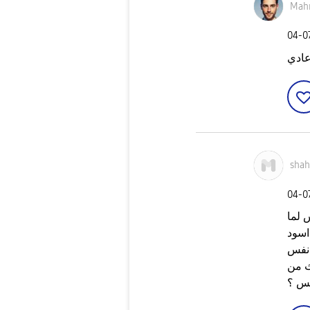
Mah
‎04-0
عادي
sha
‎04-0
 لما
اسود
 نفس
ث من
يس ؟