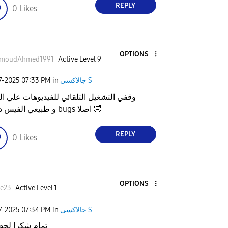
REPLY
0
Likes
OPTIONS
moudAhmed199
1
Active Level 9
جالاكسى S
in
07:33 PM
7-2025
وقفي التشغيل التلقائي للفيديوهات علي ا
🤣
و طبيعي الفيس دا كله bugs اصلا
REPLY
0
Likes
OPTIONS
he23
Active Level 1
جالاكسى S
in
07:34 PM
7-2025
تمام شكرا لح