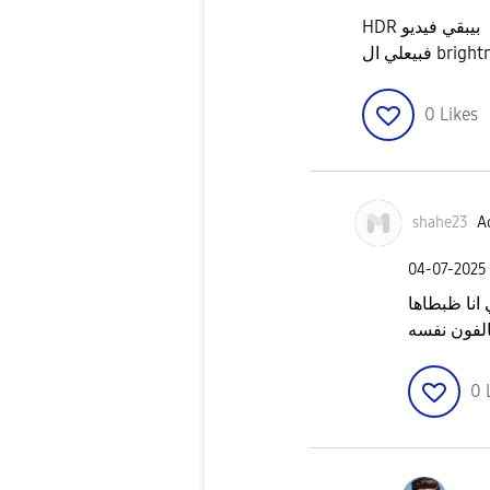
HDR بيبقي فيديو
0
Likes
shahe23
Ac
‎04-07-2025
 انا ظبطاها
لفون نفسه
0