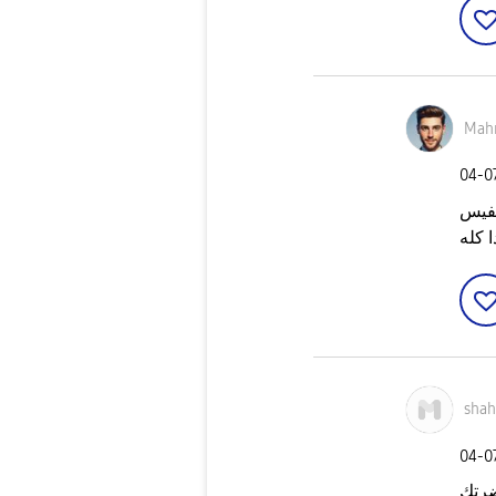
Mah
‎04-0
لفيس
sha
‎04-0
ضرتك