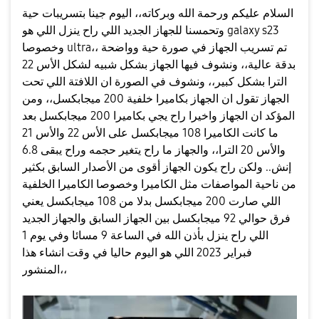
السلام عليكم ورحمة الله وبركاته،، اليوم جينا بتسريبات حية
وتحمسنا للجهاز الجديد اللي راح ينزل اللي هو galaxy s23
وخصوصا ultra،، تم تسريب الجهاز في صورة حية وواضحة
بدقة عالية،، ونشوف فيها الجهاز بشكل شبيه لشكل الأس 22
الترا بشكل كبير،، ونشوف في الصورة ان اللافتة اللي تحت
الجهاز تقول ان الجهاز بكاميرا خلفية 200 ميجابكسل،، ومن
المؤكد ان الجهاز واخيرا راح يجي بكاميرا 200 ميجابكسل بعد
ما كانت الكاميرا 108 ميجابكسل على الأس 22 والأس 21
والأس 20 الترا،، والجهاز ما راح يتغير حجمه وراح يبقى 6.8
إنش.. ولكن راح يكون الجهاز أقوى من الأصدار السابق بكثير
من ناحية المواصفات مثل الكاميرا وخصوصا الكاميرا الخلفية
اللي صارت 200 ميجابكسل بدلا من 108 ميجابكسل يعني
فرق حوالي 92 ميجابكسل بين الجهاز السابق والجهاز الجديد
اللي راح ينزل بأذن الله في الساعة 9 مسائا وفي يوم 1
فبراير 2023 اللي هو اليوم حاليا في وقت انشاء هذا
المنشور،،