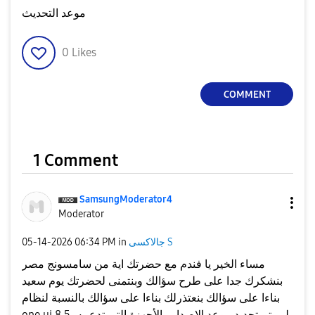
موعد التحديث
0
Likes
COMMENT
1 Comment
SamsungModerato
r4
Moderator
جالاكسى S
in
06:34 PM
‎05-14-2026
مساء الخير يا فندم مع حضرتك اية من سامسونج مصر
بنشكرك جدا على طرح سؤالك وبنتمنى لحضرتك يوم سعيد
بناءا على سؤالك بنعتذرلك بناءا على سؤالك بالنسبة لنظام
one ui 8.5 لم يتم تحديد موعد الإصدار والأجهزة التي تدعمه،