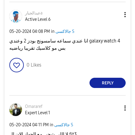
عبدالجبارa
Active Level 6
جالاكسى S
in
04:08 PM
‎05-20-2024
انا عندي سماعه سامسونج بودز 2 وعندي galaxy watch 4
بس مو كلاسيك تقريبا رياضيه
0
Likes
REPLY
Omararef
Expert Level 1
جالاكسى S
in
04:11 PM
‎05-20-2024
لا اللي بتيجي مع الجهاز الان ال fit3