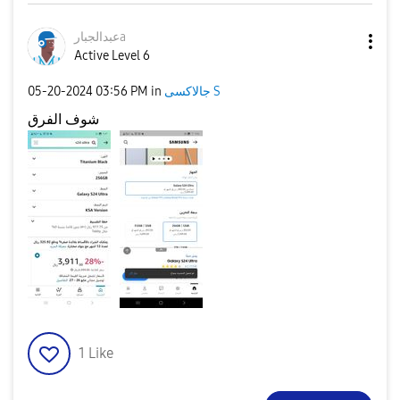
عبدالجبارa
Active Level 6
جالاكسى S
in
03:56 PM
‎05-20-2024
شوف الفرق
1
Like