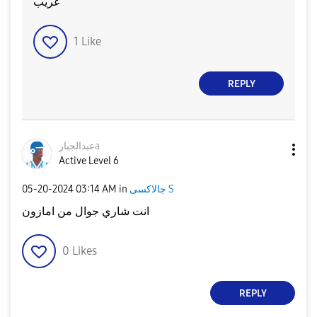
غريب
1
Like
REPLY
عبدالجبارa
Active Level 6
‎05-20-2024
03:14 AM
in
جالاكسى S
انت شاري جوال من امازون
0
Likes
REPLY