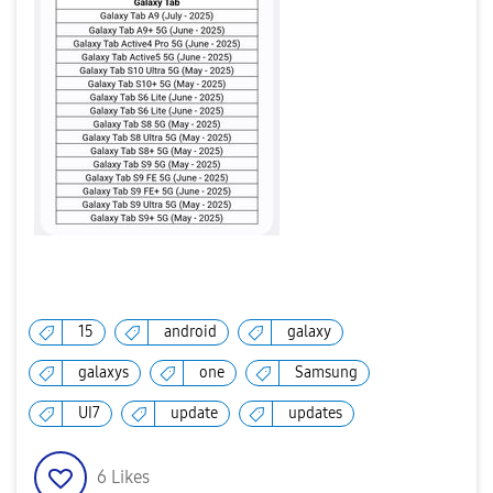
15
android
galaxy
galaxys
one
Samsung
UI7
update
updates
6
Likes