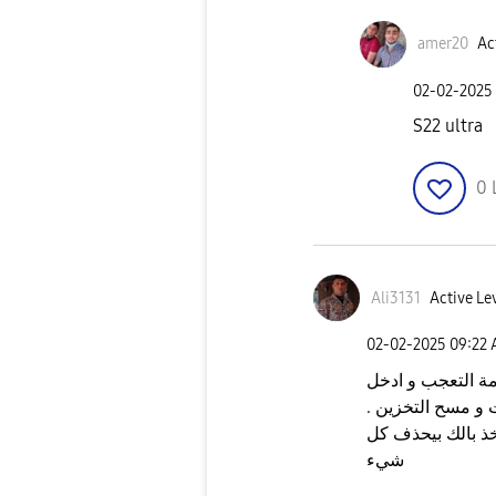
amer20
Ac
‎02-02-2025
S22 ultra
0
Ali3131
Active Le
‎02-02-2025
09:22
ة التعجب و ادخل
 و مسح التخزين .
خذ بالك بيحذف كل
شيء