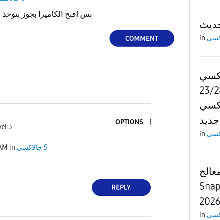
بس افتح الكاميرا بجوز بتوخذ ١٠ ثواني على بين ما بتفتح
in
COMMENT
سي s
ستعمل ولا
s25 f
جديد
OPTIONS
vel 3
in
جالاكسى S
in
 AM
بمعالج
Snap
REPLY
in