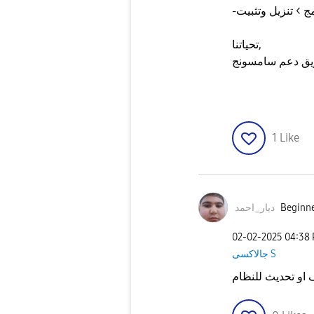
تحياتنا,
يق دعم سامسونج
1
Like
Beginne
ديار_احمد
‎02-02-2025
04:38
جالاكسى S
او تحديث للنظام