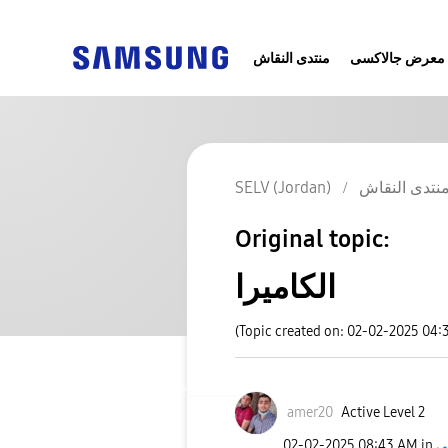
معرض جالاكسى
منتدى النقاش
نتدى النقاش
SELV (Jordan)
Original topic:
الكاميرا
(Topic created on: 02-02-2025 04:
amer20
Active Level 2
‎02-02-2025
08:43 AM
in