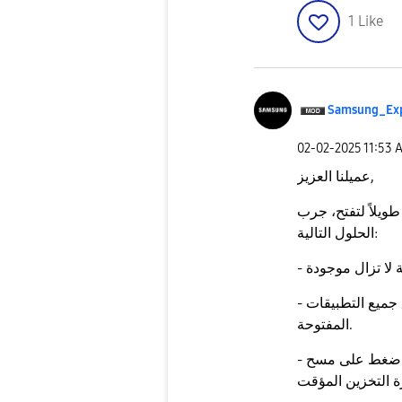
1
Like
Samsung_Ex
‎02-02-2025
11:53 
عميلنا العزيز,
طويلاً لتفتح، جرب
الحلول التالية:
- اضغط على زر التطبيقات الأخيرة وأغلق جميع التطبيقات
المفتوحة.
- الإعدادات > التطبيقات > الكاميرا > التخزين > اضغط على مسح