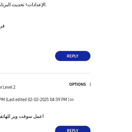
-الإعدادات> تحديث البرنامج > تنزيل وتثبيت.
فر
REPLY
OPTIONS
r Level 2
 PM
(Last edited
‎02-02-2025
04:39 PM
) in
اعمل سوفت وير للهاتف 
REPLY