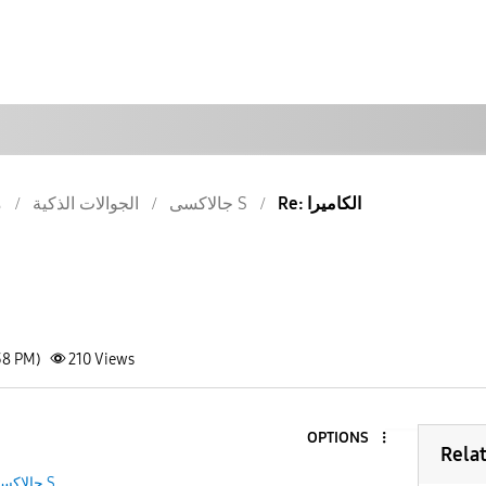
Re: الكاميرا
جالاكسى S
الجوالات الذكية
م
38 PM)
210
Views
OPTIONS
Rela
جالاكسى S