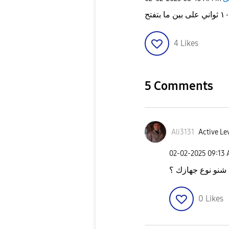
4
Likes
5 Comments
Ali3131
Active Le
‎02-02-2025
09:13
شنو نوع جهازك ؟
0
Likes