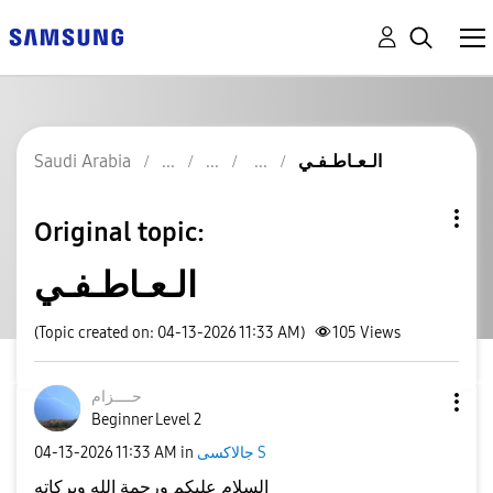
Saudi Arabia
الـعـاطـفـي
Original topic:
الـعـاطـفـي
(Topic created on: 04-13-2026 11:33 AM)
105
Views
حــــزام
Beginner Level 2
‎04-13-2026
11:33 AM
in
جالاكسى S
السلام عليكم ورحمة الله وبركاته