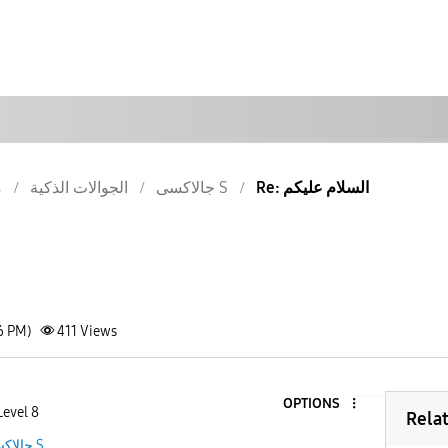
Re: السلام عليكم
جالاكسى S
الجوالات الذكية
م
6 PM)
411
Views
OPTIONS
Level 8
Rela
جالاكسى S