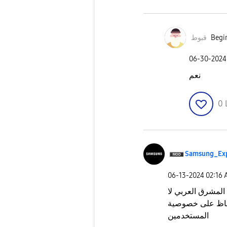
قبوط
Begin
‎06-30-2024
نعم
0
Samsung_Ex
‎06-13-2024
02:16
لمشرق العربي لا
حفاظ على خصوصية
المستخدمين