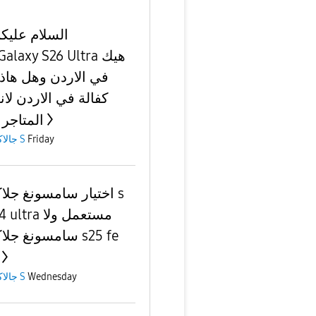
السلام عليك
في الاردن وهل هاذ 
كفالة في الاردن لان
المتاجر 
جالاكسى S
Friday
اختيار سامسونغ جل s
ra مستعمل ولا
سامسونغ ج s25 fe
جالاكسى S
Wednesday