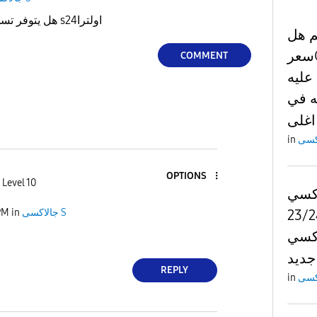
هل يتوفر تسجيل مكالمات في كلكسي s24اولترا
م هل
سعرGalaxy S26 Ultra هيك
COMMENT
عليه
ه في
اغلى
in
OPTIONS
 Level 10
اكسي
23/24 ult
PM
in
جالاكسى S
لاكسي
جديد
REPLY
in